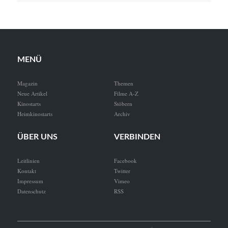
MENÜ
Magazin
Themen
Neue Artikel
Filme A-Z
Kinostarts
Stöbern
Heimkinostarts
Archiv
ÜBER UNS
VERBINDEN
Leitlinien
Facebook
Kontakt
Twitter
Impressum
Vimeo
Datenschutz
RSS