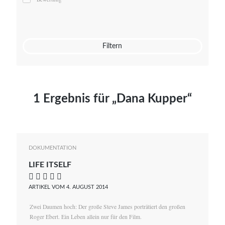
Mato von Vogelstein
Julia Weigl
Benjamin Wimmer
Christian Witte
Filtern
Magdalena Zalewski
1 Ergebnis für „Dana Kupper“
DOKUMENTATION
LIFE ITSELF
    
ARTIKEL VOM 4. AUGUST 2014
Zwei Daumen hoch: Der große Steve James porträtiert den großen
Roger Ebert. Ein Leben allein nur für den Film.