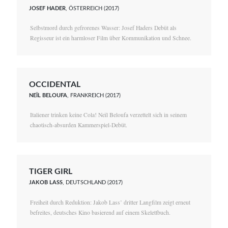
JOSEF HADER
, ÖSTERREICH (2017)
Selbstmord durch gefrorenes Wasser: Josef Haders Debüt als
Regisseur ist ein harmloser Film über Kommunikation und Schnee.
OCCIDENTAL
NEÏL BELOUFA
, FRANKREICH (2017)
Italiener trinken keine Cola! Neïl Beloufa verzettelt sich in seinem
chaotisch-absurden Kammerspiel-Debüt.
TIGER GIRL
JAKOB LASS
, DEUTSCHLAND (2017)
Freiheit durch Reduktion: Jakob Lass’ dritter Langfilm zeigt erneut
befreites, deutsches Kino basierend auf einem Skelettbuch.