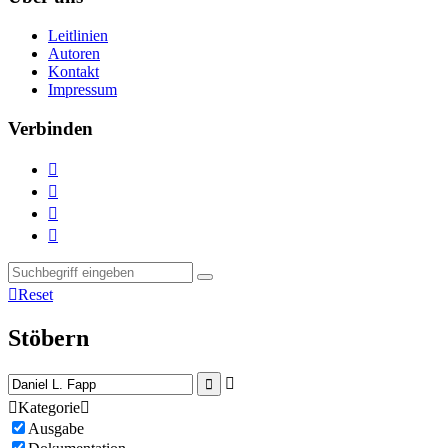
Leitlinien
Autoren
Kontakt
Impressum
Verbinden





Reset
Stöbern



Kategorie

Ausgabe