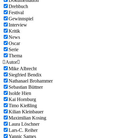
Dokumentation
Drehbuch
Festival
Gewinnspiel
Interview
Kritik
News
Oscar
Serie
Thema

Autor

Mike Albrecht
Siegfried Bendix
Nathanael Brohammer
Sebastian Büttner
Isolde Hien
Kai Hornburg
Timo Kießling
Kilian Kleinbauer
Maximilian Kosing
Laura Löschner
Lars-C. Reiher
Yannic Sames