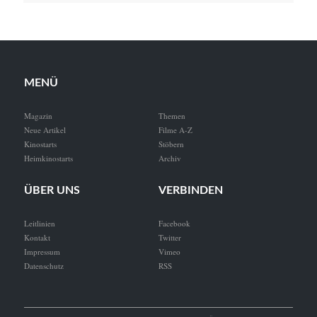
MENÜ
Magazin
Themen
Neue Artikel
Filme A-Z
Kinostarts
Stöbern
Heimkinostarts
Archiv
ÜBER UNS
VERBINDEN
Leitlinien
Facebook
Kontakt
Twitter
Impressum
Vimeo
Datenschutz
RSS