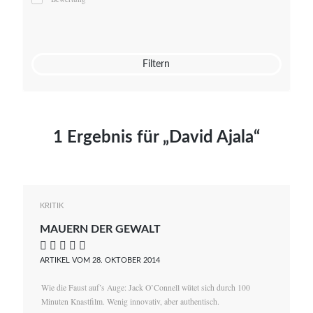
Mato von Vogelstein
Julia Weigl
Benjamin Wimmer
Christian Witte
Filtern
Magdalena Zalewski
1 Ergebnis für „David Ajala“
KRITIK
MAUERN DER GEWALT
    
ARTIKEL VOM 28. OKTOBER 2014
Wie die Faust auf’s Auge: Jack O’Connell wütet sich durch 100
Minuten Knastfilm. Wenig innovativ, aber authentisch.