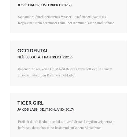
JOSEF HADER
, ÖSTERREICH (2017)
Selbstmord durch gefrorenes Wasser: Josef Haders Debüt als
Regisseur ist ein harmloser Film über Kommunikation und Schnee.
OCCIDENTAL
NEÏL BELOUFA
, FRANKREICH (2017)
Italiener trinken keine Cola! Neïl Beloufa verzettelt sich in seinem
chaotisch-absurden Kammerspiel-Debüt.
TIGER GIRL
JAKOB LASS
, DEUTSCHLAND (2017)
Freiheit durch Reduktion: Jakob Lass’ dritter Langfilm zeigt erneut
befreites, deutsches Kino basierend auf einem Skelettbuch.