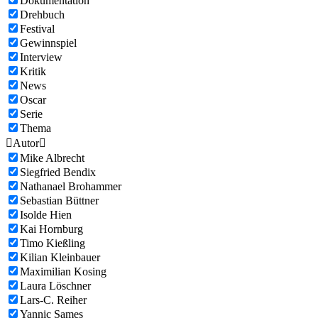
Dokumentation
Drehbuch
Festival
Gewinnspiel
Interview
Kritik
News
Oscar
Serie
Thema

Autor

Mike Albrecht
Siegfried Bendix
Nathanael Brohammer
Sebastian Büttner
Isolde Hien
Kai Hornburg
Timo Kießling
Kilian Kleinbauer
Maximilian Kosing
Laura Löschner
Lars-C. Reiher
Yannic Sames