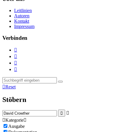
Leitlinien
Autoren
Kontakt
Impressum
Verbinden





Reset
Stöbern



Kategorie

Ausgabe