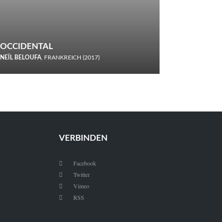
OCCIDENTAL
NEÏL BELOUFA
, FRANKREICH (2017)
Italiener trinken keine Cola! Neïl Beloufa verzettelt sich in
seinem chaotisch-absurden Kammerspiel-Debüt.
VERBINDEN
Facebook

Twitter

Vimeo

RSS
