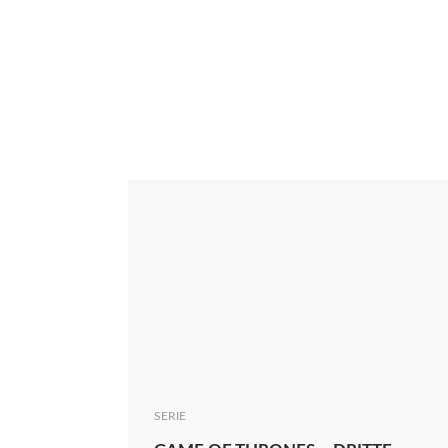
Interview
Kritik
News
Oscar
Serie
Thema
SERIE