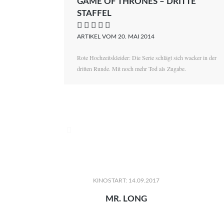
GAME OF THRONES – DRITTE
STAFFEL
    
ARTIKEL VOM 20. MAI 2014
Rote Hochzeitskleider: Die Serie schlägt sich wacker in der
dritten Runde. Mit noch mehr Tod als Zugabe.

KINOSTART: 14.09.2017
MR. LONG