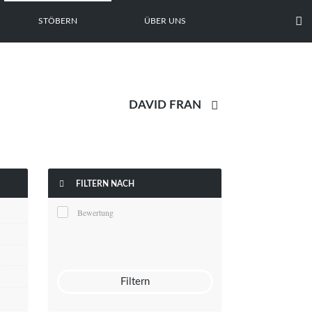

STÖBERN
ÜBER UNS


FILTERN NACH
Bewertung
Filtern