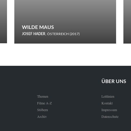
WILDE MAUS
JOSEF HADER
, ÖSTERREICH (2017)
Selbstmord durch gefrorenes Wasser: Josef Haders Debüt als
Regisseur ist ein harmloser Film über Kommunikation und
Schnee.
ÜBER UNS
Themen
Leitlinien
Filme A-Z
Kontakt
Stöbern
Impressum
Archiv
Datenschutz