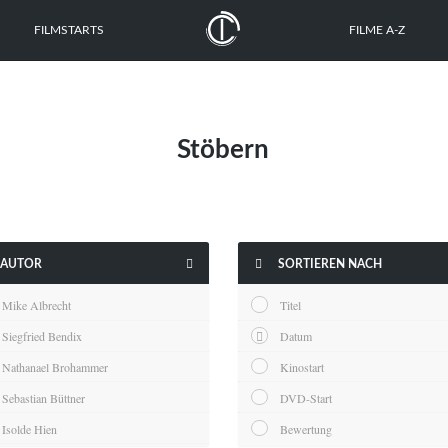
FILMSTARTS
FILME A-Z
Stöbern


AUTOR
SORTIEREN NACH
Mike Albrecht
Titel
Siegfried Bendix
Datum
Nathanael Brohammer
Kinostart
Sebastian Büttner
DVD-Start
Isolde Hien
Bewertung