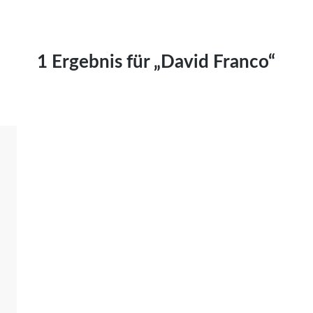
Kai Hornburg
Timo Kießling
Kilian Kleinbauer
1 Ergebnis für „David Franco“
Maximilian Kosing
Laura Löschner
Lars-C. Reiher
Yannic Sames
Stefanie Schneider
Marco Seiwert
Julia Stache
Mato von Vogelstein
Julia Weigl
Benjamin Wimmer
Christian Witte
Magdalena Zalewski