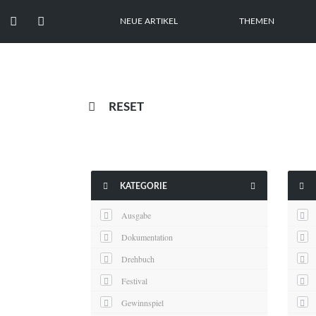


NEUE ARTIKEL
THEMEN

RESET



KATEGORIE
Ausgabe
Dokumentation
Drehbuch
Festival
Gewinnspiel