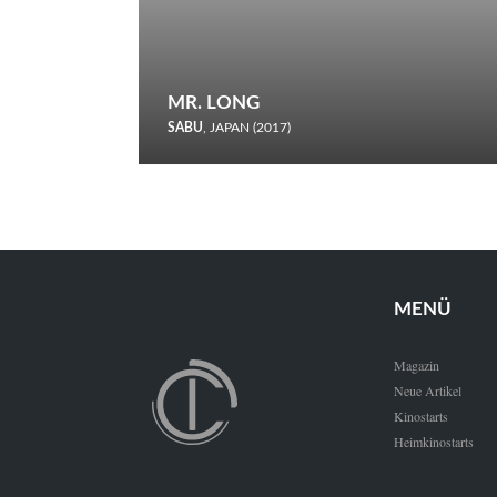
MR. LONG
SABU
, JAPAN (2017)
Zerbrochene Leben und einstürzende Neubauten: In seiner
neunten Berlinale-Teilnahme schickt Sabu Rindersuppen in
den Wettbewerb.
MENÜ
Magazin
Neue Artikel
Kinostarts
Heimkinostarts