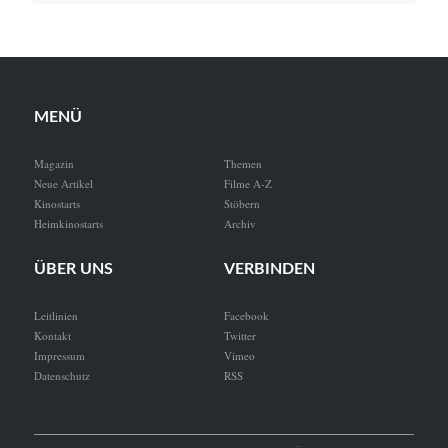
MENÜ
Magazin
Themen
Neue Artikel
Filme A-Z
Kinostarts
Stöbern
Heimkinostarts
Archiv
ÜBER UNS
VERBINDEN
Leitlinien
Facebook
Kontakt
Twitter
Impressum
Vimeo
Datenschutz
RSS