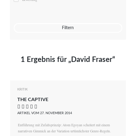
Mato von Vogelstein
Julia Weigl
Benjamin Wimmer
Christian Witte
Filtern
Magdalena Zalewski
1 Ergebnis für „David Fraser“
KRITIK
THE CAPTIVE
    
ARTIKEL VOM 27. NOVEMBER 2014
Entführung mit Zufallsprinzip: Atom Egoyan scheitert mit einem
narrativen Gimmick an der Variation urtümlichster Genre-Regeln.