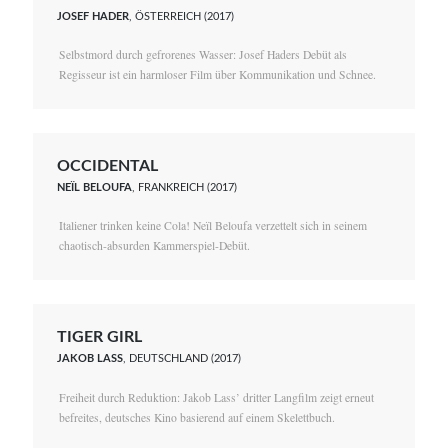
JOSEF HADER
, ÖSTERREICH (2017)
Selbstmord durch gefrorenes Wasser: Josef Haders Debüt als
Regisseur ist ein harmloser Film über Kommunikation und Schnee.
OCCIDENTAL
NEÏL BELOUFA
, FRANKREICH (2017)
Italiener trinken keine Cola! Neïl Beloufa verzettelt sich in seinem
chaotisch-absurden Kammerspiel-Debüt.
TIGER GIRL
JAKOB LASS
, DEUTSCHLAND (2017)
Freiheit durch Reduktion: Jakob Lass’ dritter Langfilm zeigt erneut
befreites, deutsches Kino basierend auf einem Skelettbuch.