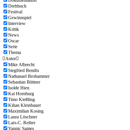
Dokumentation
Drehbuch
Festival
Gewinnspiel
Interview
Kritik
News
Oscar
Serie
Thema

Autor

Mike Albrecht
Siegfried Bendix
Nathanael Brohammer
Sebastian Büttner
Isolde Hien
Kai Hornburg
Timo Kießling
Kilian Kleinbauer
Maximilian Kosing
Laura Löschner
Lars-C. Reiher
Yannic Sames