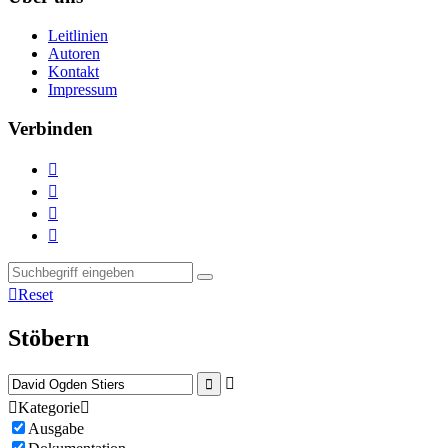
Leitlinien
Autoren
Kontakt
Impressum
Verbinden





Reset
Stöbern



Kategorie

Ausgabe