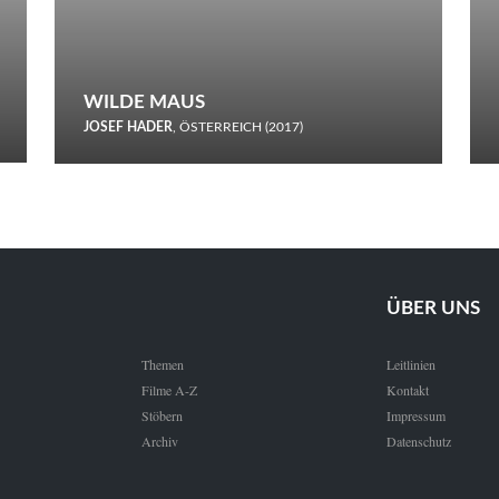
WILDE MAUS
JOSEF HADER
, ÖSTERREICH (2017)
Selbstmord durch gefrorenes Wasser: Josef Haders Debüt als
Regisseur ist ein harmloser Film über Kommunikation und
Schnee.
ÜBER UNS
Themen
Leitlinien
Filme A-Z
Kontakt
Stöbern
Impressum
Archiv
Datenschutz