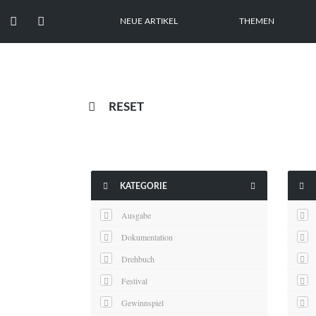


NEUE ARTIKEL
THEMEN

RESET



KATEGORIE
Ausgabe
Dokumentation
Drehbuch
Festival
Gewinnspiel