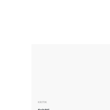
Interview
Kritik
News
Oscar
Serie
Thema
KRITIK