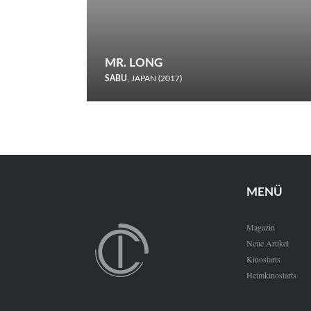
MR. LONG
SABU
, JAPAN (2017)
Zerbrochene Leben und einstürzende Neubauten: In seiner
neunten Berlinale-Teilnahme schickt Sabu Rindersuppen in
den Wettbewerb.
MENÜ
Magazin
Neue Artikel
Kinostarts
Heimkinostarts