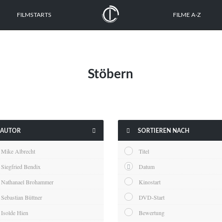
FILMSTARTS
FILME A-Z
Stöbern


AUTOR
SORTIEREN NACH
Mike Albrecht
Titel
Siegfried Bendix
Datum
Nathanael Brohammer
Kinostart
Sebastian Büttner
DVD-Start
Isolde Hien
Bewertung