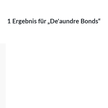
Kai Hornburg
Timo Kießling
Kilian Kleinbauer
1 Ergebnis für „De'aundre Bonds“
Maximilian Kosing
Laura Löschner
Lars-C. Reiher
Yannic Sames
Stefanie Schneider
Marco Seiwert
Julia Stache
Mato von Vogelstein
Julia Weigl
Benjamin Wimmer
Christian Witte
Magdalena Zalewski