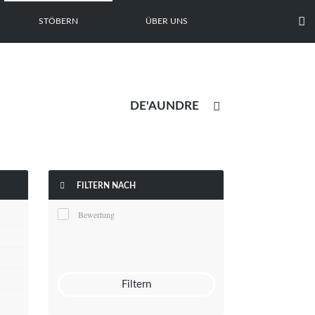

STÖBERN
ÜBER UNS


FILTERN NACH
Bewertung
Filtern