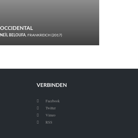
OCCIDENTAL
NEÏL BELOUFA
, FRANKREICH (2017)
Italiener trinken keine Cola! Neïl Beloufa verzettelt sich in
seinem chaotisch-absurden Kammerspiel-Debüt.
VERBINDEN
Facebook

Twitter

Vimeo

RSS
