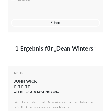
Mato von Vogelstein
Julia Weigl
Benjamin Wimmer
Christian Witte
Filtern
Magdalena Zalewski
1 Ergebnis für „Dean Winters“
KRITIK
JOHN WICK
    
ARTIKEL VOM 30. NOVEMBER 2014
Verfechter der alten Schule: Action-Veteranen unter sich bieten zum
stilvollen Comeback ihre erwartbaren Talente an.