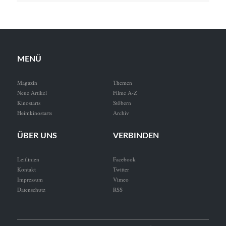
MENÜ
Magazin
Themen
Neue Artikel
Filme A-Z
Kinostarts
Stöbern
Heimkinostarts
Archiv
ÜBER UNS
VERBINDEN
Leitlinien
Facebook
Kontakt
Twitter
Impressum
Vimeo
Datenschutz
RSS