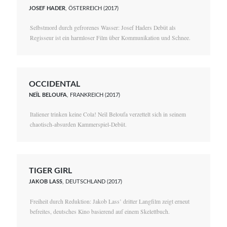
JOSEF HADER
, ÖSTERREICH (2017)
Selbstmord durch gefrorenes Wasser: Josef Haders Debüt als
Regisseur ist ein harmloser Film über Kommunikation und Schnee.
OCCIDENTAL
NEÏL BELOUFA
, FRANKREICH (2017)
Italiener trinken keine Cola! Neïl Beloufa verzettelt sich in seinem
chaotisch-absurden Kammerspiel-Debüt.
TIGER GIRL
JAKOB LASS
, DEUTSCHLAND (2017)
Freiheit durch Reduktion: Jakob Lass’ dritter Langfilm zeigt erneut
befreites, deutsches Kino basierend auf einem Skelettbuch.