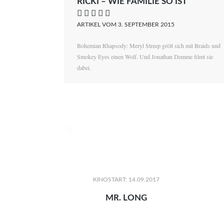
RICKI – WIE FAMILIE SO IST
    
ARTIKEL VOM 3. SEPTEMBER 2015
Bohemian Rhapsody: Meryl Streep grölt sich mit Braids und
Smokey Eyes einen Wolf. Und Jonathan Demme filmt sie
dabei.

KINOSTART: 14.09.2017
MR. LONG