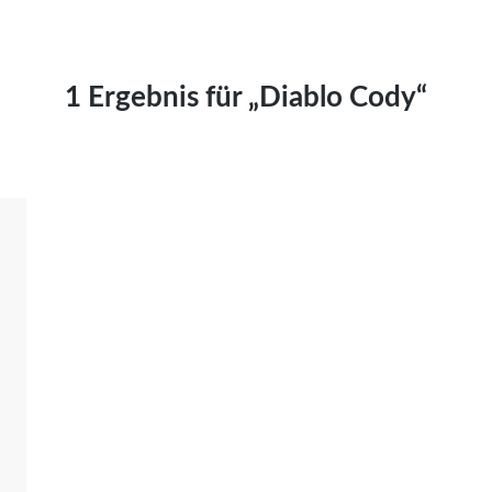
Kai Hornburg
Timo Kießling
Kilian Kleinbauer
1 Ergebnis für „Diablo Cody“
Maximilian Kosing
Laura Löschner
Lars-C. Reiher
Yannic Sames
Stefanie Schneider
Marco Seiwert
Julia Stache
Mato von Vogelstein
Julia Weigl
Benjamin Wimmer
Christian Witte
Magdalena Zalewski