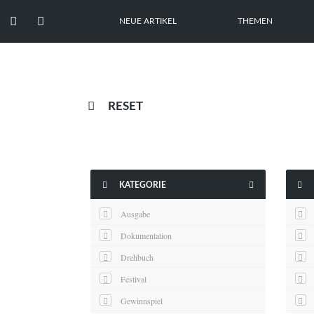


NEUE ARTIKEL
THEMEN

RESET



KATEGORIE
Ausgabe
Dokumentation
Drehbuch
Festival
Gewinnspiel