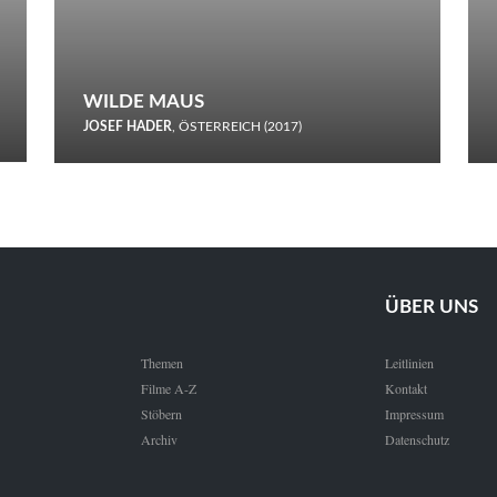
WILDE MAUS
JOSEF HADER
, ÖSTERREICH (2017)
Selbstmord durch gefrorenes Wasser: Josef Haders Debüt als
Regisseur ist ein harmloser Film über Kommunikation und
Schnee.
ÜBER UNS
Themen
Leitlinien
Filme A-Z
Kontakt
Stöbern
Impressum
Archiv
Datenschutz