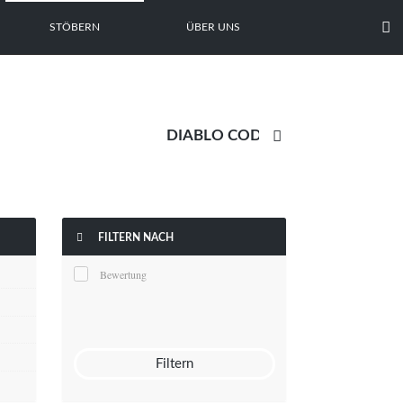

STÖBERN
ÜBER UNS


FILTERN NACH
Bewertung
Filtern