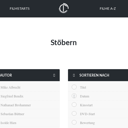
FILMSTARTS
FILME A-Z
Stöbern


AUTOR
SORTIEREN NACH
Mike Albrecht
Titel
Siegfried Bendix
Datum
Nathanael Brohammer
Kinostart
Sebastian Büttner
DVD-Start
Isolde Hien
Bewertung