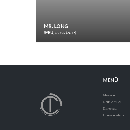
MR. LONG
SABU
, JAPAN (2017)
Zerbrochene Leben und einstürzende Neubauten: In seiner
neunten Berlinale-Teilnahme schickt Sabu Rindersuppen in
den Wettbewerb.
MENÜ
Magazin
Neue Artikel
Kinostarts
Heimkinostarts