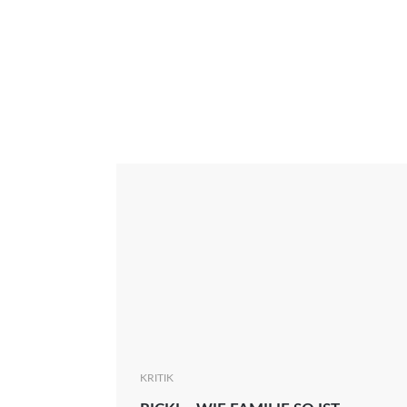
Interview
Kritik
News
Oscar
Serie
Thema
KRITIK