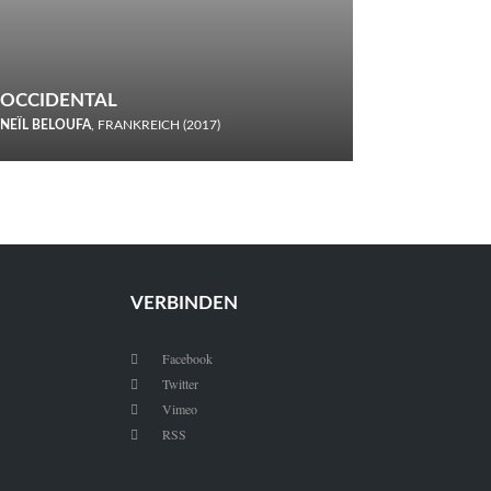
OCCIDENTAL
NEÏL BELOUFA
, FRANKREICH (2017)
Italiener trinken keine Cola! Neïl Beloufa verzettelt sich in
seinem chaotisch-absurden Kammerspiel-Debüt.
VERBINDEN
Facebook

Twitter

Vimeo

RSS
