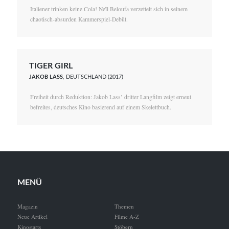
Italiener trinken keine Cola! Neïl Beloufa verzettelt sich in seinem
chaotisch-absurden Kammerspiel-Debüt.
TIGER GIRL
JAKOB LASS
, DEUTSCHLAND (2017)
Freiheit durch Reduktion: Jakob Lass’ dritter Langfilm zeigt erneut
befreites, deutsches Kino basierend auf einem Skelettbuch.
MENÜ
Magazin
Themen
Neue Artikel
Filme A-Z
Kinostarts
Stöbern