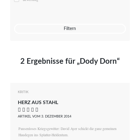
Mato von Vogelstein
Julia Weigl
Benjamin Wimmer
Christian Witte
Filtern
Magdalena Zalewski
2 Ergebnisse für „Dody Dorn“
KRITIK
HERZ AUS STAHL
    
ARTIKEL VOM 3. DEZEMBER 2014
Pausenloses Kriegsgewitter: David Ayer schickt die ganz gemeinen
Haudegen ins Splatter-Heldentum.