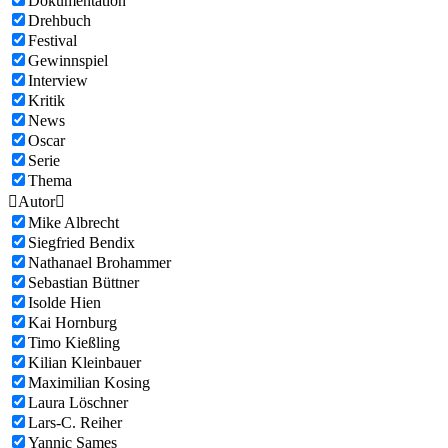
Dokumentation
Drehbuch
Festival
Gewinnspiel
Interview
Kritik
News
Oscar
Serie
Thema

Autor

Mike Albrecht
Siegfried Bendix
Nathanael Brohammer
Sebastian Büttner
Isolde Hien
Kai Hornburg
Timo Kießling
Kilian Kleinbauer
Maximilian Kosing
Laura Löschner
Lars-C. Reiher
Yannic Sames