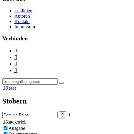
Leitlinien
Autoren
Kontakt
Impressum
Verbinden





Reset
Stöbern



Kategorie

Ausgabe