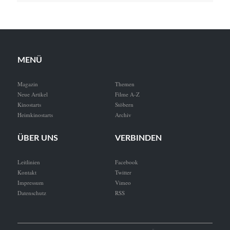
MENÜ
Magazin
Themen
Neue Artikel
Filme A-Z
Kinostarts
Stöbern
Heimkinostarts
Archiv
ÜBER UNS
VERBINDEN
Leitlinien
Facebook
Kontakt
Twitter
Impressum
Vimeo
Datenschutz
RSS