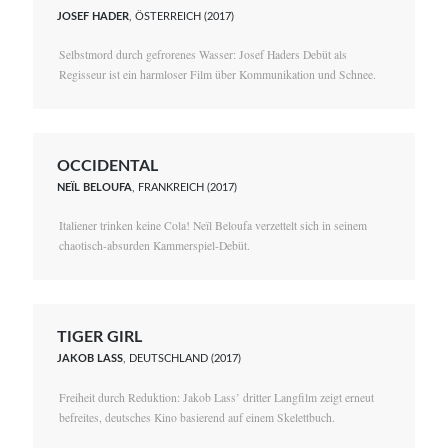
JOSEF HADER
, ÖSTERREICH (2017)
Selbstmord durch gefrorenes Wasser: Josef Haders Debüt als
Regisseur ist ein harmloser Film über Kommunikation und Schnee.
OCCIDENTAL
NEÏL BELOUFA
, FRANKREICH (2017)
Italiener trinken keine Cola! Neïl Beloufa verzettelt sich in seinem
chaotisch-absurden Kammerspiel-Debüt.
TIGER GIRL
JAKOB LASS
, DEUTSCHLAND (2017)
Freiheit durch Reduktion: Jakob Lass’ dritter Langfilm zeigt erneut
befreites, deutsches Kino basierend auf einem Skelettbuch.