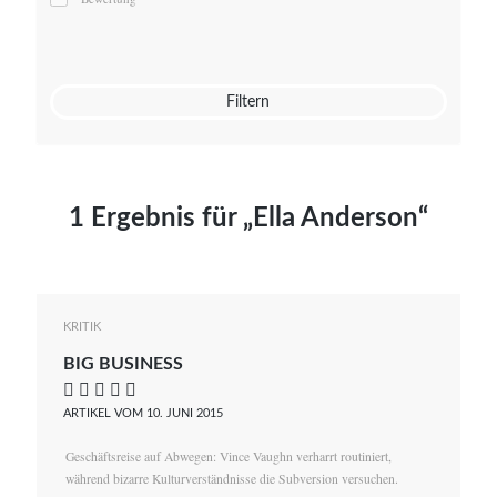
Mato von Vogelstein
Julia Weigl
Benjamin Wimmer
Christian Witte
Filtern
Magdalena Zalewski
1 Ergebnis für „Ella Anderson“
KRITIK
BIG BUSINESS
    
ARTIKEL VOM 10. JUNI 2015
Geschäftsreise auf Abwegen: Vince Vaughn verharrt routiniert,
während bizarre Kulturverständnisse die Subversion versuchen.