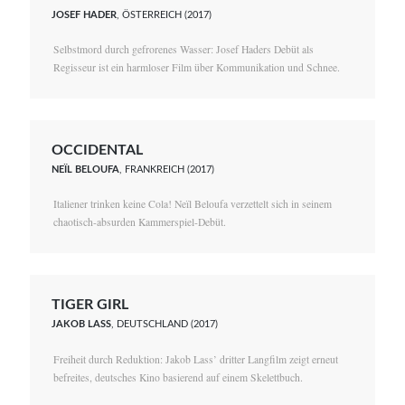
JOSEF HADER
, ÖSTERREICH (2017)
Selbstmord durch gefrorenes Wasser: Josef Haders Debüt als
Regisseur ist ein harmloser Film über Kommunikation und Schnee.
OCCIDENTAL
NEÏL BELOUFA
, FRANKREICH (2017)
Italiener trinken keine Cola! Neïl Beloufa verzettelt sich in seinem
chaotisch-absurden Kammerspiel-Debüt.
TIGER GIRL
JAKOB LASS
, DEUTSCHLAND (2017)
Freiheit durch Reduktion: Jakob Lass’ dritter Langfilm zeigt erneut
befreites, deutsches Kino basierend auf einem Skelettbuch.