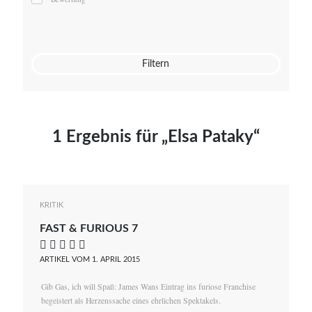
Mato von Vogelstein
Julia Weigl
Benjamin Wimmer
Christian Witte
Filtern
Magdalena Zalewski
1 Ergebnis für „Elsa Pataky“
KRITIK
FAST & FURIOUS 7
    
ARTIKEL VOM 1. APRIL 2015
Gib Gas, ich will Spaß: James Wans Eintrag ins furiose Franchise
begeistert als Herzenssache eines ehrlichen Spektakels.