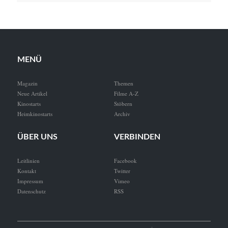
MENÜ
Magazin
Themen
Neue Artikel
Filme A-Z
Kinostarts
Stöbern
Heimkinostarts
Archiv
ÜBER UNS
VERBINDEN
Leitlinien
Facebook
Kontakt
Twitter
Impressum
Vimeo
Datenschutz
RSS