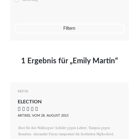
Mato von Vogelstein
Julia Weigl
Benjamin Wimmer
Christian Witte
Filtern
Magdalena Zalewski
1 Ergebnis für „Emily Martin“
KRITIK
ELECTION
    
ARTIKEL VOM 28. AUGUST 2015
Brot für den Wahlsegen! Schüler gegen Lehrer, Tampon gegen
Kondom. Alexander Payne ramponiert die Institution Highschool.