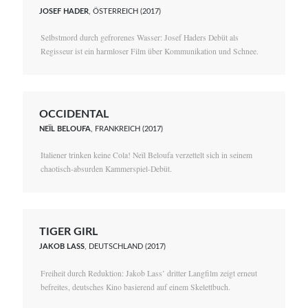
JOSEF HADER
, ÖSTERREICH (2017)
Selbstmord durch gefrorenes Wasser: Josef Haders Debüt als
Regisseur ist ein harmloser Film über Kommunikation und Schnee.
OCCIDENTAL
NEÏL BELOUFA
, FRANKREICH (2017)
Italiener trinken keine Cola! Neïl Beloufa verzettelt sich in seinem
chaotisch-absurden Kammerspiel-Debüt.
TIGER GIRL
JAKOB LASS
, DEUTSCHLAND (2017)
Freiheit durch Reduktion: Jakob Lass’ dritter Langfilm zeigt erneut
befreites, deutsches Kino basierend auf einem Skelettbuch.