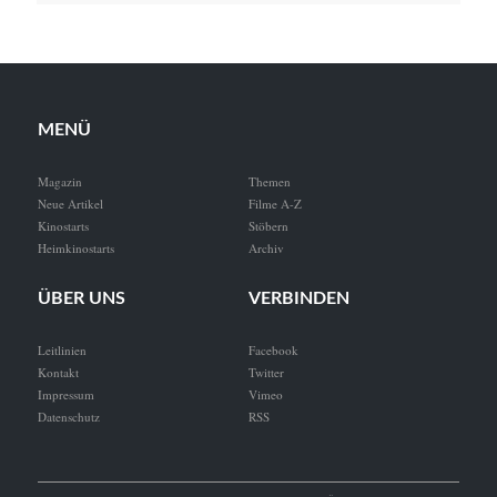
MENÜ
Magazin
Themen
Neue Artikel
Filme A-Z
Kinostarts
Stöbern
Heimkinostarts
Archiv
ÜBER UNS
VERBINDEN
Leitlinien
Facebook
Kontakt
Twitter
Impressum
Vimeo
Datenschutz
RSS