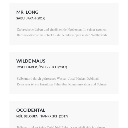
MR. LONG
SABU
, JAPAN (2017)
Zerbrochene Leben und einstürzende Neubauten: In seiner neunten
Berlinale-Teilnahme schickt Sabu Rindersuppen in den Wettbewerb.
WILDE MAUS
JOSEF HADER
, ÖSTERREICH (2017)
Selbstmord durch gefrorenes Wasser: Josef Haders Debüt als
Regisseur ist ein harmloser Film über Kommunikation und Schnee.
OCCIDENTAL
NEÏL BELOUFA
, FRANKREICH (2017)
Italiener trinken keine Cola! Neïl Beloufa verzettelt sich in seinem