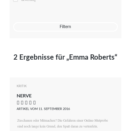
Mato von Vogelstein
Julia Weigl
Benjamin Wimmer
Christian Witte
Filtern
Magdalena Zalewski
2 Ergebnisse für „Emma Roberts“
KRITIK
NERVE
    
ARTIKEL VOM 11. SEPTEMBER 2016
Zuschauen oder Mitmachen? Die Gefahren einer Online-Mutprobe
sind noch lange kein Grund, den Spaß daran zu verteufeln.