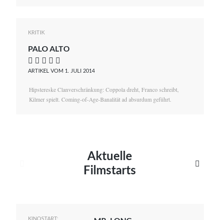
KRITIK
PALO ALTO
    
ARTIKEL VOM 1. JULI 2014
Hipstereske Clanverschränkung: Coppola dreht, Franco schreibt,
Kilmer spielt. Coming-of-Age-Banalität ad absurdum geführt.
Aktuelle


Filmstarts
KINOSTART: