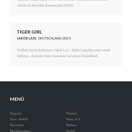
chaotisch-absurden Kammerspiel-Debüt.
TIGER GIRL
JAKOB LASS
, DEUTSCHLAND (2017)
Freiheit durch Reduktion: Jakob Lass’ dritter Langfilm zeigt erneut
befreites, deutsches Kino basierend auf einem Skelettbuch.
MENÜ
Magazin
Themen
Neue Artikel
Filme A-Z
Kinostarts
Stöbern
Heimkinostarts
Archiv