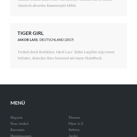
chaotisch-absurden Kammerspiel-Debüt.
TIGER GIRL
JAKOB LASS
, DEUTSCHLAND (2017)
Freiheit durch Reduktion: Jakob Lass’ dritter Langfilm zeigt erneut
befreites, deutsches Kino basierend auf einem Skelettbuch.
MENÜ
Magazin
Themen
Neue Artikel
Filme A-Z
Kinostarts
Stöbern
Heimkinostarts
Archiv