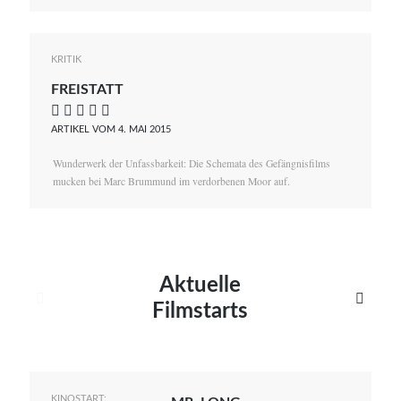
KRITIK
FREISTATT
    
ARTIKEL VOM 4. MAI 2015
Wunderwerk der Unfassbarkeit: Die Schemata des Gefängnisfilms
mucken bei Marc Brummund im verdorbenen Moor auf.
Aktuelle


Filmstarts
KINOSTART: