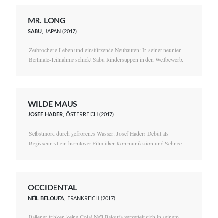
MR. LONG
SABU
, JAPAN (2017)
Zerbrochene Leben und einstürzende Neubauten: In seiner neunten
Berlinale-Teilnahme schickt Sabu Rindersuppen in den Wettbewerb.
WILDE MAUS
JOSEF HADER
, ÖSTERREICH (2017)
Selbstmord durch gefrorenes Wasser: Josef Haders Debüt als
Regisseur ist ein harmloser Film über Kommunikation und Schnee.
OCCIDENTAL
NEÏL BELOUFA
, FRANKREICH (2017)
Italiener trinken keine Cola! Neïl Beloufa verzettelt sich in seinem