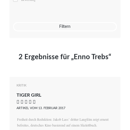
Mato von Vogelstein
Julia Weigl
Benjamin Wimmer
Christian Witte
Filtern
Magdalena Zalewski
2 Ergebnisse für „Enno Trebs“
KRITIK
TIGER GIRL
    
ARTIKEL VOM 13. FEBRUAR 2017
Freiheit durch Reduktion: Jakob Lass’ dritter Langfilm zeigt erneut
befreites, deutsches Kino basierend auf einem Skelettbuch.