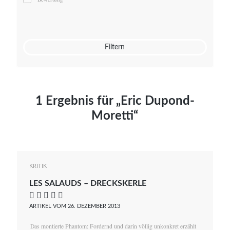
Mato von Vogelstein
Julia Weigl
Benjamin Wimmer
Christian Witte
Filtern
Magdalena Zalewski
1 Ergebnis für „Eric Dupond-
Moretti“
KRITIK
LES SALAUDS – DRECKSKERLE
    
ARTIKEL VOM 26. DEZEMBER 2013
Das montierte Phantom: Fordernd und darin völlig unkonkret erzählt