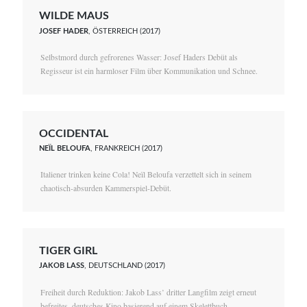
WILDE MAUS
JOSEF HADER
, ÖSTERREICH (2017)
Selbstmord durch gefrorenes Wasser: Josef Haders Debüt als
Regisseur ist ein harmloser Film über Kommunikation und Schnee.
OCCIDENTAL
NEÏL BELOUFA
, FRANKREICH (2017)
Italiener trinken keine Cola! Neïl Beloufa verzettelt sich in seinem
chaotisch-absurden Kammerspiel-Debüt.
TIGER GIRL
JAKOB LASS
, DEUTSCHLAND (2017)
Freiheit durch Reduktion: Jakob Lass’ dritter Langfilm zeigt erneut
befreites, deutsches Kino basierend auf einem Skelettbuch.