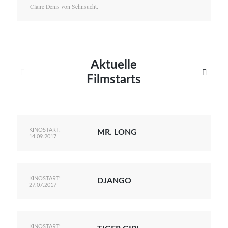
Claire Denis von Sehnsucht.
Aktuelle


Filmstarts
KINOSTART:
MR. LONG
14.09.2017
KINOSTART:
DJANGO
27.07.2017
KINOSTART: