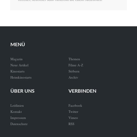
MENÜ
Magazin
Themen
Neue Artikel
Filme A-Z
Kinostarts
Stöbern
Heimkinostarts
Archiv
ÜBER UNS
VERBINDEN
Leitlinien
Facebook
Kontakt
Twitter
Impressum
Vimeo
Datenschutz
RSS