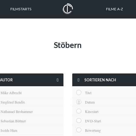
FILMSTARTS
FILME A-Z
Stöbern


AUTOR
SORTIEREN NACH
Mike Albrecht
Titel
Siegfried Bendix
Datum
Nathanael Brohammer
Kinostart
Sebastian Büttner
DVD-Start
Isolde Hien
Bewertung