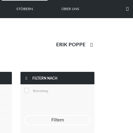

STÖBERN
ÜBER UNS


FILTERN NACH
Bewertung
Filtern