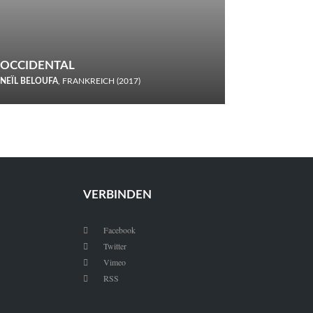
OCCIDENTAL
NEÏL BELOUFA
, FRANKREICH (2017)
Italiener trinken keine Cola! Neïl Beloufa verzettelt sich in
seinem chaotisch-absurden Kammerspiel-Debüt.
VERBINDEN
Facebook

Twitter

Vimeo

RSS
