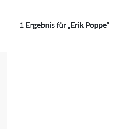
Kai Hornburg
Timo Kießling
Kilian Kleinbauer
1 Ergebnis für „Erik Poppe“
Maximilian Kosing
Laura Löschner
Lars-C. Reiher
Yannic Sames
Stefanie Schneider
Marco Seiwert
Julia Stache
Mato von Vogelstein
Julia Weigl
Benjamin Wimmer
Christian Witte
Magdalena Zalewski