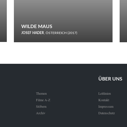
WILDE MAUS
JOSEF HADER
, ÖSTERREICH (2017)
Selbstmord durch gefrorenes Wasser: Josef Haders Debüt als
Regisseur ist ein harmloser Film über Kommunikation und
Schnee.
ÜBER UNS
Themen
Leitlinien
Filme A-Z
Kontakt
Stöbern
Impressum
Archiv
Datenschutz