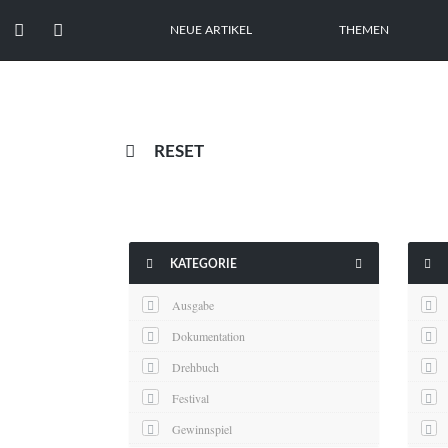


NEUE ARTIKEL
THEMEN

RESET



KATEGORIE
Ausgabe
Dokumentation
Drehbuch
Festival
Gewinnspiel