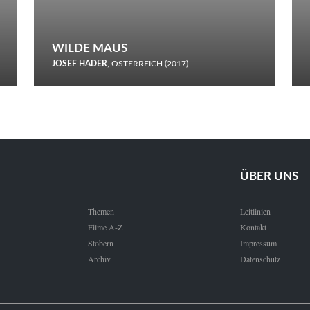
WILDE MAUS
JOSEF HADER
, ÖSTERREICH (2017)
Selbstmord durch gefrorenes Wasser: Josef Haders Debüt als
Regisseur ist ein harmloser Film über Kommunikation und
Schnee.
ÜBER UNS
Themen
Leitlinien
Filme A-Z
Kontakt
Stöbern
Impressum
Archiv
Datenschutz