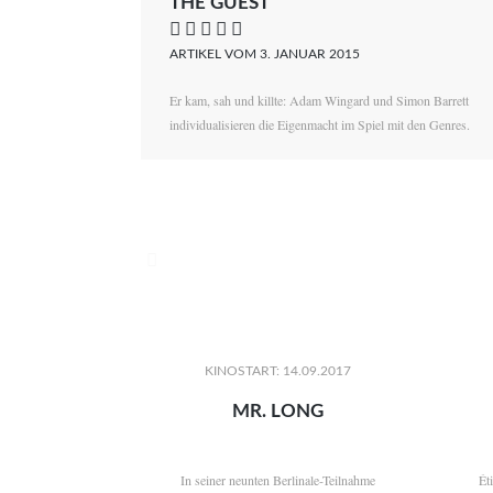
THE GUEST
    
ARTIKEL VOM 3. JANUAR 2015
Er kam, sah und killte: Adam Wingard und Simon Barrett
individualisieren die Eigenmacht im Spiel mit den Genres.

KINOSTART: 14.09.2017
MR. LONG
In seiner neunten Berlinale-Teilnahme
Ét