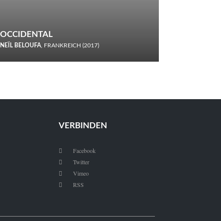
OCCIDENTAL
NEÏL BELOUFA
, FRANKREICH (2017)
Italiener trinken keine Cola! Neïl Beloufa verzettelt sich in
seinem chaotisch-absurden Kammerspiel-Debüt.
VERBINDEN
Facebook

Twitter

Vimeo

RSS
