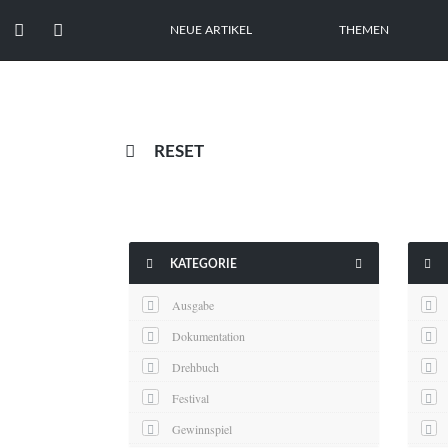


NEUE ARTIKEL
THEMEN

RESET



KATEGORIE
Ausgabe
Dokumentation
Drehbuch
Festival
Gewinnspiel