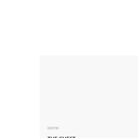
Interview
Kritik
News
Oscar
Serie
Thema
KRITIK