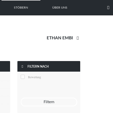

STÖBERN
ÜBER UNS


FILTERN NACH
Bewertung
Filtern