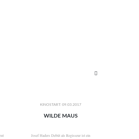

KINOSTART: 09.03.2017
WILDE MAUS
eut
Josef Haders Debüt als Regisseur ist ein