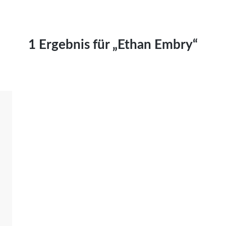
Kai Hornburg
Timo Kießling
Kilian Kleinbauer
1 Ergebnis für „Ethan Embry“
Maximilian Kosing
Laura Löschner
Lars-C. Reiher
Yannic Sames
Stefanie Schneider
Marco Seiwert
Julia Stache
Mato von Vogelstein
Julia Weigl
Benjamin Wimmer
Christian Witte
Magdalena Zalewski