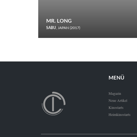
MR. LONG
SABU
, JAPAN (2017)
Zerbrochene Leben und einstürzende Neubauten: In seiner
neunten Berlinale-Teilnahme schickt Sabu Rindersuppen in
den Wettbewerb.
MENÜ
Magazin
Neue Artikel
Kinostarts
Heimkinostarts