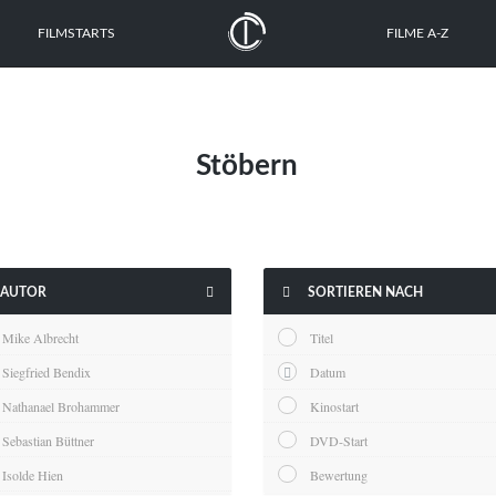
FILMSTARTS
FILME A-Z
Stöbern


AUTOR
SORTIEREN NACH
Mike Albrecht
Titel
Siegfried Bendix
Datum
Nathanael Brohammer
Kinostart
Sebastian Büttner
DVD-Start
Isolde Hien
Bewertung