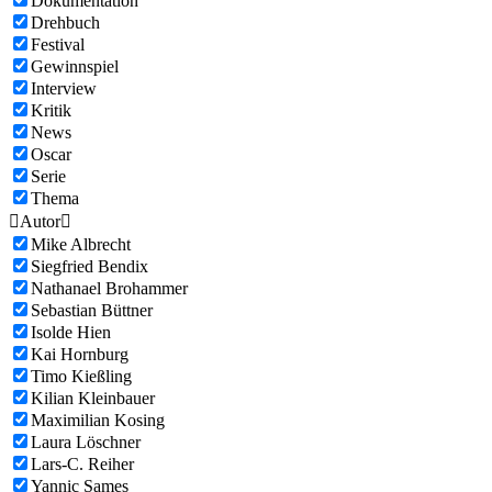
Dokumentation
Drehbuch
Festival
Gewinnspiel
Interview
Kritik
News
Oscar
Serie
Thema

Autor

Mike Albrecht
Siegfried Bendix
Nathanael Brohammer
Sebastian Büttner
Isolde Hien
Kai Hornburg
Timo Kießling
Kilian Kleinbauer
Maximilian Kosing
Laura Löschner
Lars-C. Reiher
Yannic Sames