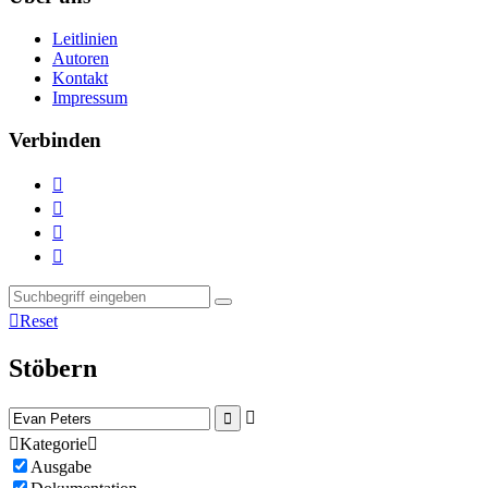
Leitlinien
Autoren
Kontakt
Impressum
Verbinden





Reset
Stöbern



Kategorie

Ausgabe