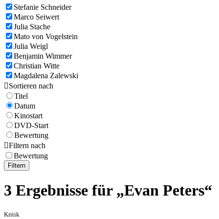
Stefanie Schneider
Marco Seiwert
Julia Stache
Mato von Vogelstein
Julia Weigl
Benjamin Wimmer
Christian Witte
Magdalena Zalewski

Sortieren nach
Titel
Datum
Kinostart
DVD-Start
Bewertung

Filtern nach
Bewertung
Filtern
3 Ergebnisse für „Evan Peters“
Kritik