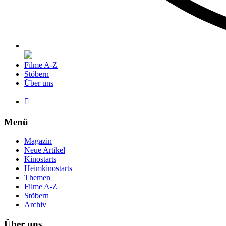
Filme A-Z
Stöbern
Über uns

Menü
Magazin
Neue Artikel
Kinostarts
Heimkinostarts
Themen
Filme A-Z
Stöbern
Archiv
Über uns