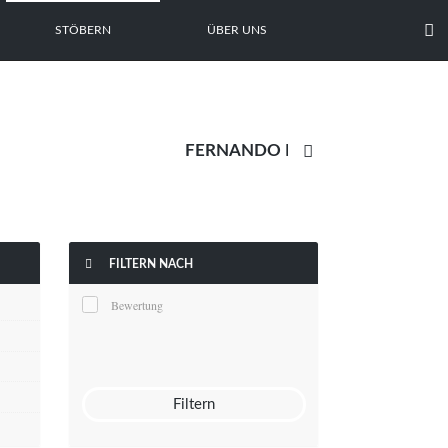

STÖBERN
ÜBER UNS


FILTERN NACH
Bewertung
Filtern