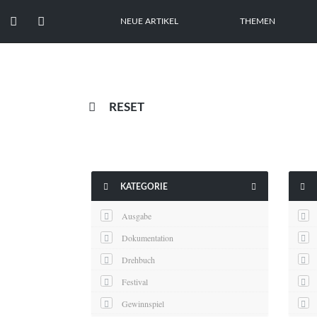


NEUE ARTIKEL
THEMEN

RESET



KATEGORIE
Ausgabe
Dokumentation
Drehbuch
Festival
Gewinnspiel