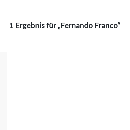
Kai Hornburg
Timo Kießling
Kilian Kleinbauer
1 Ergebnis für „Fernando Franco“
Maximilian Kosing
Laura Löschner
Lars-C. Reiher
Yannic Sames
Stefanie Schneider
Marco Seiwert
Julia Stache
Mato von Vogelstein
Julia Weigl
Benjamin Wimmer
Christian Witte
Magdalena Zalewski