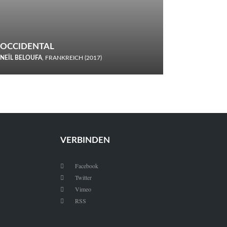
OCCIDENTAL
NEÏL BELOUFA
, FRANKREICH (2017)
Italiener trinken keine Cola! Neïl Beloufa verzettelt sich in
seinem chaotisch-absurden Kammerspiel-Debüt.
VERBINDEN
Facebook

Twitter

Vimeo

RSS
