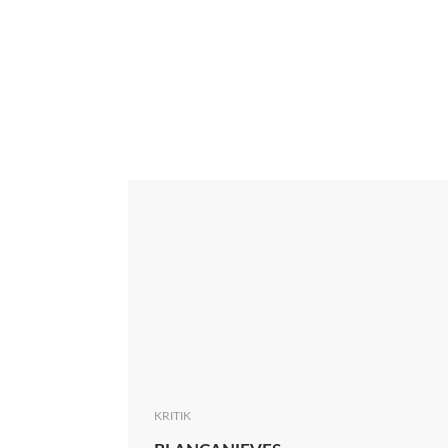
Interview
Kritik
News
Oscar
Serie
Thema
KRITIK