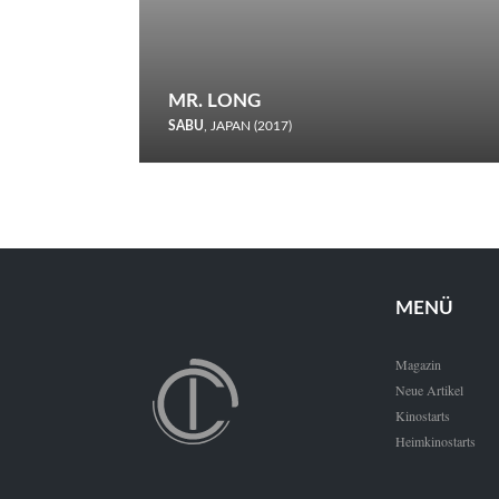
MR. LONG
SABU
, JAPAN (2017)
Zerbrochene Leben und einstürzende Neubauten: In seiner
neunten Berlinale-Teilnahme schickt Sabu Rindersuppen in
den Wettbewerb.
MENÜ
Magazin
Neue Artikel
Kinostarts
Heimkinostarts