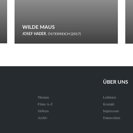
WILDE MAUS
JOSEF HADER
, ÖSTERREICH (2017)
Selbstmord durch gefrorenes Wasser: Josef Haders Debüt als
Regisseur ist ein harmloser Film über Kommunikation und
Schnee.
ÜBER UNS
Themen
Leitlinien
Filme A-Z
Kontakt
Stöbern
Impressum
Archiv
Datenschutz