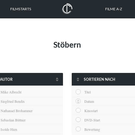
FILMSTARTS
FILME A-Z
Stöbern


AUTOR
SORTIEREN NACH
Mike Albrecht
Titel
Siegfried Bendix
Datum
Nathanael Brohammer
Kinostart
Sebastian Büttner
DVD-Start
Isolde Hien
Bewertung