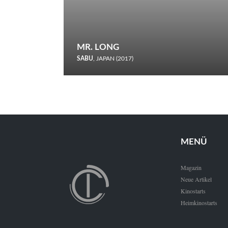
MR. LONG
SABU
, JAPAN (2017)
Zerbrochene Leben und einstürzende Neubauten: In seiner
neunten Berlinale-Teilnahme schickt Sabu Rindersuppen in
den Wettbewerb.
MENÜ
Magazin
Neue Artikel
Kinostarts
Heimkinostarts