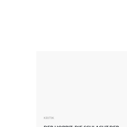
Interview
Kritik
News
Oscar
Serie
Thema
KRITIK