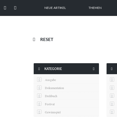


NEUE ARTIKEL
THEMEN

RESET



KATEGORIE
Ausgabe
Dokumentation
Drehbuch
Festival
Gewinnspiel