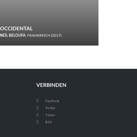
OCCIDENTAL
NEÏL BELOUFA
, FRANKREICH (2017)
Italiener trinken keine Cola! Neïl Beloufa verzettelt sich in
seinem chaotisch-absurden Kammerspiel-Debüt.
VERBINDEN
Facebook

Twitter

Vimeo

RSS
