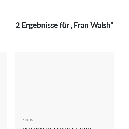
Kai Hornburg
Timo Kießling
Kilian Kleinbauer
2 Ergebnisse für „Fran Walsh“
Maximilian Kosing
Laura Löschner
Lars-C. Reiher
Yannic Sames
Stefanie Schneider
Marco Seiwert
Julia Stache
Mato von Vogelstein
Julia Weigl
Benjamin Wimmer
Christian Witte
KRITIK
Magdalena Zalewski