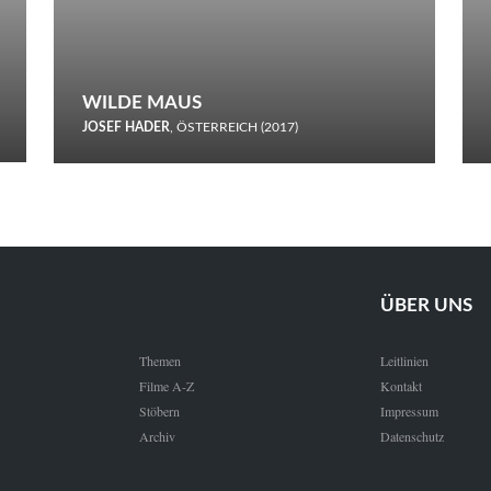
WILDE MAUS
JOSEF HADER
, ÖSTERREICH (2017)
Selbstmord durch gefrorenes Wasser: Josef Haders Debüt als
Regisseur ist ein harmloser Film über Kommunikation und
Schnee.
ÜBER UNS
Themen
Leitlinien
Filme A-Z
Kontakt
Stöbern
Impressum
Archiv
Datenschutz