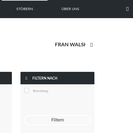

STÖBERN
ÜBER UNS


FILTERN NACH
Bewertung
Filtern