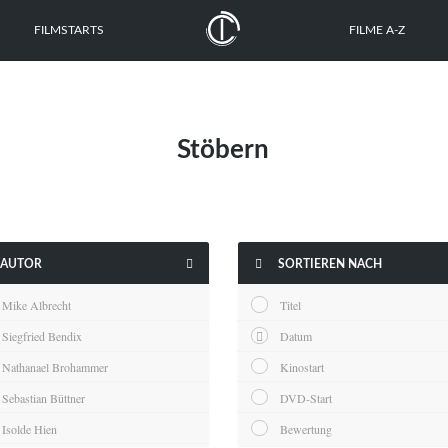
FILMSTARTS
FILME A-Z
Stöbern


AUTOR
SORTIEREN NACH
Mike Albrecht
Titel
Siegfried Bendix
Datum
Nathanael Brohammer
Kinostart
Sebastian Büttner
DVD-Start
Isolde Hien
Bewertung