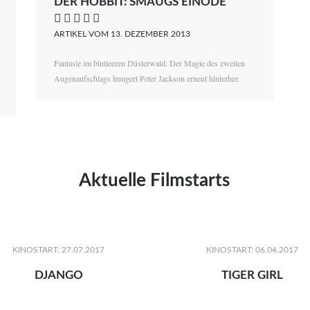
DER HOBBIT: SMAUGS EINÖDE
    
ARTIKEL VOM 13. DEZEMBER 2013
Fantasie im blutleeren Düsterwald: Der Magie des zweiten
Augenaufschlags hungert Peter Jackson erneut hinterher.
Aktuelle Filmstarts
KINOSTART: 27.07.2017
KINOSTART: 06.04.2017
DJANGO
TIGER GIRL