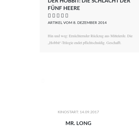
DER HOBBIT: DIE SCHLACHT DER
FÜNF HEERE
    
ARTIKEL VOM 8. DEZEMBER 2014
Hin und weg: Ernüchternder Rückzug aus Mittelerde. Die
„Hobbit“-Trilogie endet pflichtschuldig. Geschafft.

KINOSTART: 14.09.2017
MR. LONG