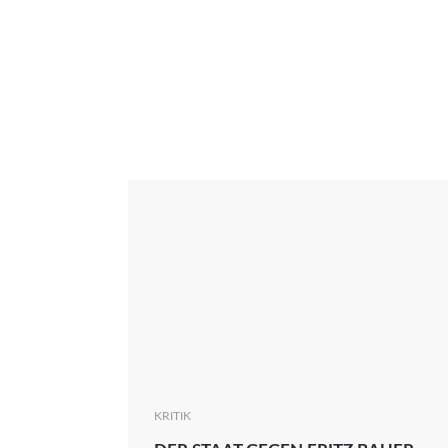
Interview
Kritik
News
Oscar
Serie
Thema
KRITIK