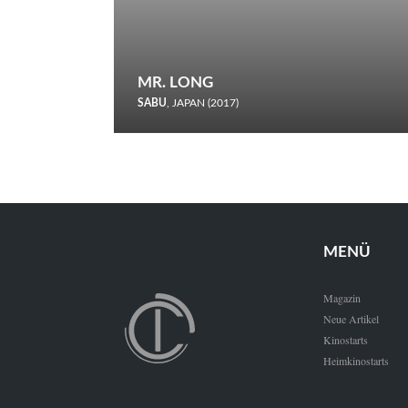
MR. LONG
SABU
, JAPAN (2017)
Zerbrochene Leben und einstürzende Neubauten: In seiner
neunten Berlinale-Teilnahme schickt Sabu Rindersuppen in
den Wettbewerb.
MENÜ
Magazin
Neue Artikel
Kinostarts
Heimkinostarts