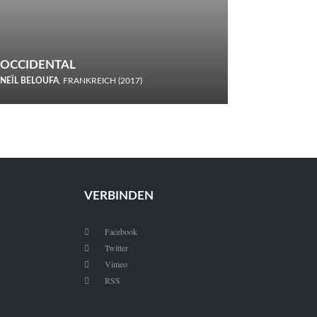
OCCIDENTAL
NEÏL BELOUFA
, FRANKREICH (2017)
Italiener trinken keine Cola! Neïl Beloufa verzettelt sich in
seinem chaotisch-absurden Kammerspiel-Debüt.
VERBINDEN
Facebook

Twitter

Vimeo

RSS
