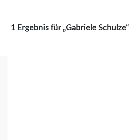
Kai Hornburg
Timo Kießling
Kilian Kleinbauer
1 Ergebnis für „Gabriele Schulze“
Maximilian Kosing
Laura Löschner
Lars-C. Reiher
Yannic Sames
Stefanie Schneider
Marco Seiwert
Julia Stache
Mato von Vogelstein
Julia Weigl
Benjamin Wimmer
Christian Witte
Magdalena Zalewski