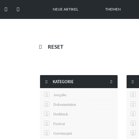


NEUE ARTIKEL
THEMEN

RESET



KATEGORIE
Ausgabe
Dokumentation
Drehbuch
Festival
Gewinnspiel