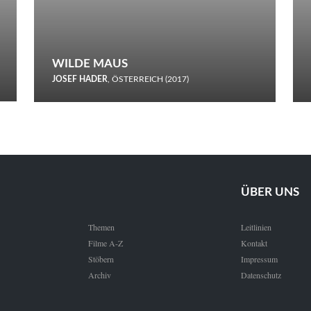
WILDE MAUS
JOSEF HADER
, ÖSTERREICH (2017)
Selbstmord durch gefrorenes Wasser: Josef Haders Debüt als
Regisseur ist ein harmloser Film über Kommunikation und
Schnee.
ÜBER UNS
Themen
Leitlinien
Filme A-Z
Kontakt
Stöbern
Impressum
Archiv
Datenschutz