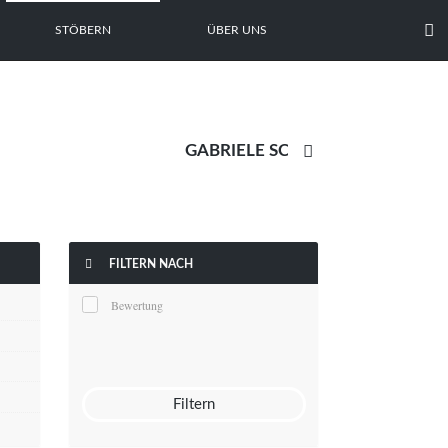

STÖBERN
ÜBER UNS


FILTERN NACH
Bewertung
Filtern