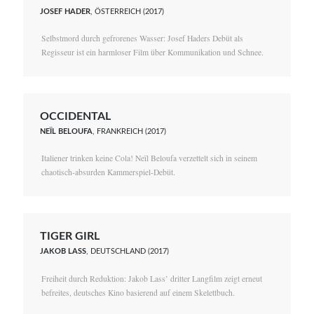
JOSEF HADER
, ÖSTERREICH (2017)
Selbstmord durch gefrorenes Wasser: Josef Haders Debüt als
Regisseur ist ein harmloser Film über Kommunikation und Schnee.
OCCIDENTAL
NEÏL BELOUFA
, FRANKREICH (2017)
Italiener trinken keine Cola! Neïl Beloufa verzettelt sich in seinem
chaotisch-absurden Kammerspiel-Debüt.
TIGER GIRL
JAKOB LASS
, DEUTSCHLAND (2017)
Freiheit durch Reduktion: Jakob Lass’ dritter Langfilm zeigt erneut
befreites, deutsches Kino basierend auf einem Skelettbuch.