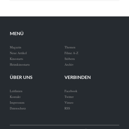
MENÜ
Magazin
Themen
Neue Artikel
Filme A-Z
Kinostarts
Stöbern
Heimkinostarts
Archiv
ÜBER UNS
VERBINDEN
Leitlinien
Facebook
Kontakt
Twitter
Impressum
Vimeo
Datenschutz
RSS