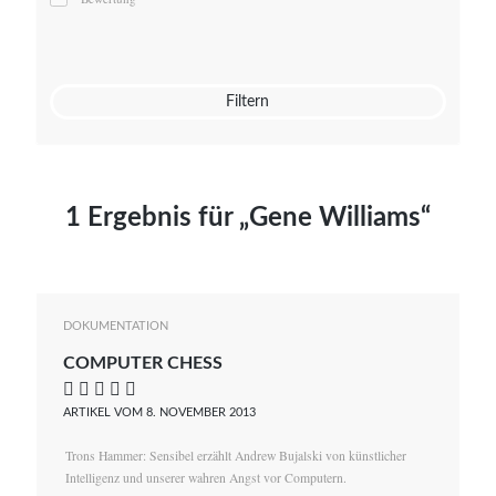
Mato von Vogelstein
Julia Weigl
Benjamin Wimmer
Christian Witte
Filtern
Magdalena Zalewski
1 Ergebnis für „Gene Williams“
DOKUMENTATION
COMPUTER CHESS
    
ARTIKEL VOM 8. NOVEMBER 2013
Trons Hammer: Sensibel erzählt Andrew Bujalski von künstlicher
Intelligenz und unserer wahren Angst vor Computern.