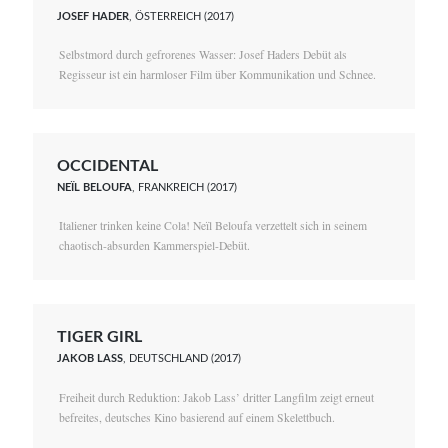
JOSEF HADER
, ÖSTERREICH (2017)
Selbstmord durch gefrorenes Wasser: Josef Haders Debüt als
Regisseur ist ein harmloser Film über Kommunikation und Schnee.
OCCIDENTAL
NEÏL BELOUFA
, FRANKREICH (2017)
Italiener trinken keine Cola! Neïl Beloufa verzettelt sich in seinem
chaotisch-absurden Kammerspiel-Debüt.
TIGER GIRL
JAKOB LASS
, DEUTSCHLAND (2017)
Freiheit durch Reduktion: Jakob Lass’ dritter Langfilm zeigt erneut
befreites, deutsches Kino basierend auf einem Skelettbuch.