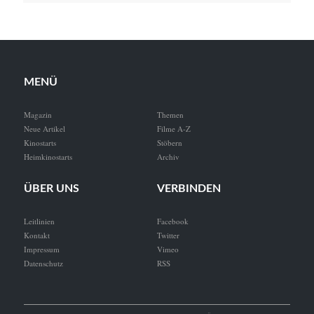
MENÜ
Magazin
Themen
Neue Artikel
Filme A-Z
Kinostarts
Stöbern
Heimkinostarts
Archiv
ÜBER UNS
VERBINDEN
Leitlinien
Facebook
Kontakt
Twitter
Impressum
Vimeo
Datenschutz
RSS