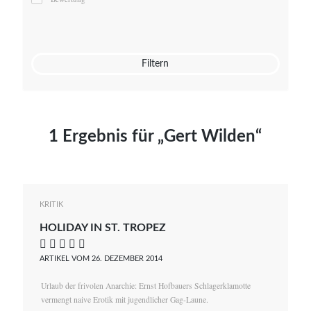
Mato von Vogelstein
Julia Weigl
Benjamin Wimmer
Christian Witte
Filtern
Magdalena Zalewski
1 Ergebnis für „Gert Wilden“
KRITIK
HOLIDAY IN ST. TROPEZ
    
ARTIKEL VOM 26. DEZEMBER 2014
Urlaub der frivolen Anarchie: Ernst Hofbauers Schlagerklamotte
vermengt naive Erotik mit jugendlicher Gag-Laune.