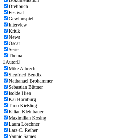
Dokumentation
Drehbuch
Festival
Gewinnspiel
Interview
Kritik
News
Oscar
Serie
Thema

Autor

Mike Albrecht
Siegfried Bendix
Nathanael Brohammer
Sebastian Büttner
Isolde Hien
Kai Hornburg
Timo Kießling
Kilian Kleinbauer
Maximilian Kosing
Laura Löschner
Lars-C. Reiher
Yannic Sames