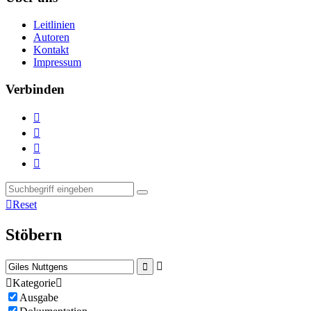
Leitlinien
Autoren
Kontakt
Impressum
Verbinden





Reset
Stöbern



Kategorie

Ausgabe