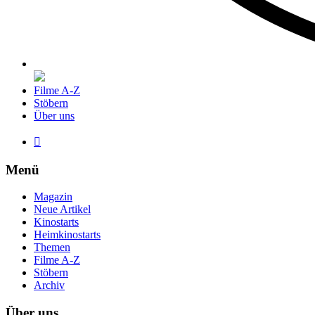
Filme A-Z
Stöbern
Über uns

Menü
Magazin
Neue Artikel
Kinostarts
Heimkinostarts
Themen
Filme A-Z
Stöbern
Archiv
Über uns