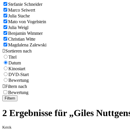
Stefanie Schneider
Marco Seiwert
Julia Stache
Mato von Vogelstein
Julia Weigl
Benjamin Wimmer
Christian Witte
Magdalena Zalewski

Sortieren nach
Titel
Datum
Kinostart
DVD-Start
Bewertung

Filtern nach
Bewertung
Filtern
2 Ergebnisse für „Giles Nuttgen
Kritik