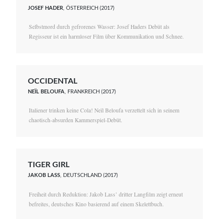
JOSEF HADER
, ÖSTERREICH (2017)
Selbstmord durch gefrorenes Wasser: Josef Haders Debüt als
Regisseur ist ein harmloser Film über Kommunikation und Schnee.
OCCIDENTAL
NEÏL BELOUFA
, FRANKREICH (2017)
Italiener trinken keine Cola! Neïl Beloufa verzettelt sich in seinem
chaotisch-absurden Kammerspiel-Debüt.
TIGER GIRL
JAKOB LASS
, DEUTSCHLAND (2017)
Freiheit durch Reduktion: Jakob Lass’ dritter Langfilm zeigt erneut
befreites, deutsches Kino basierend auf einem Skelettbuch.