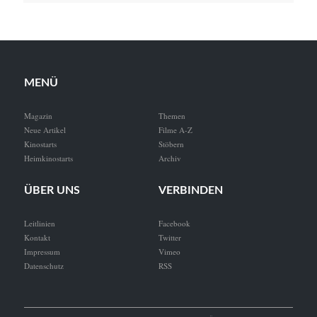
MENÜ
Magazin
Themen
Neue Artikel
Filme A-Z
Kinostarts
Stöbern
Heimkinostarts
Archiv
ÜBER UNS
VERBINDEN
Leitlinien
Facebook
Kontakt
Twitter
Impressum
Vimeo
Datenschutz
RSS