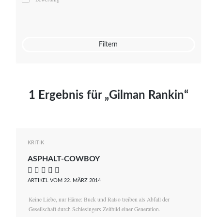
Mato von Vogelstein
Julia Weigl
Benjamin Wimmer
Christian Witte
Filtern
Magdalena Zalewski
1 Ergebnis für „Gilman Rankin“
KRITIK
ASPHALT-COWBOY
    
ARTIKEL VOM 22. MÄRZ 2014
Keine Liebe, nur Häme: Buck und Ratso treiben als Abfall der
Gesellschaft durch Schlesingers Zeitbild einer Generation.