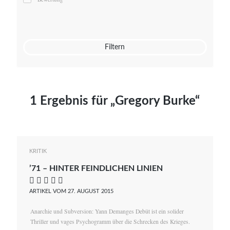
Mato von Vogelstein
Julia Weigl
Benjamin Wimmer
Christian Witte
Filtern
Magdalena Zalewski
1 Ergebnis für „Gregory Burke“
KRITIK
’71 – HINTER FEINDLICHEN LINIEN
    
ARTIKEL VOM 27. AUGUST 2015
Anarchie und Subversion: Yann Demanges Debüt ist ein solider
Thriller und vages Psychogramm über die Schrecken des Krieges.