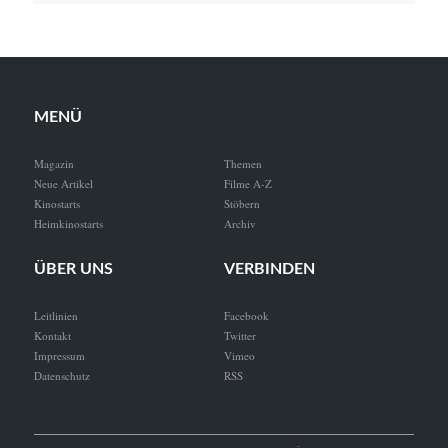
MENÜ
Magazin
Themen
Neue Artikel
Filme A-Z
Kinostarts
Stöbern
Heimkinostarts
Archiv
ÜBER UNS
VERBINDEN
Leitlinien
Facebook
Kontakt
Twitter
Impressum
Vimeo
Datenschutz
RSS