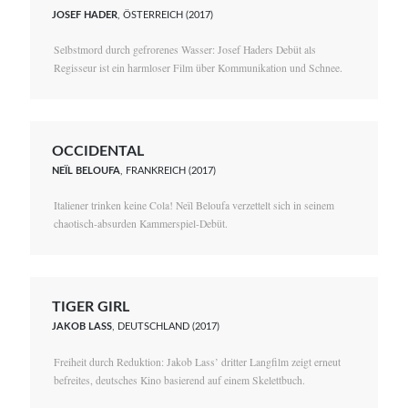
JOSEF HADER
, ÖSTERREICH (2017)
Selbstmord durch gefrorenes Wasser: Josef Haders Debüt als
Regisseur ist ein harmloser Film über Kommunikation und Schnee.
OCCIDENTAL
NEÏL BELOUFA
, FRANKREICH (2017)
Italiener trinken keine Cola! Neïl Beloufa verzettelt sich in seinem
chaotisch-absurden Kammerspiel-Debüt.
TIGER GIRL
JAKOB LASS
, DEUTSCHLAND (2017)
Freiheit durch Reduktion: Jakob Lass’ dritter Langfilm zeigt erneut
befreites, deutsches Kino basierend auf einem Skelettbuch.