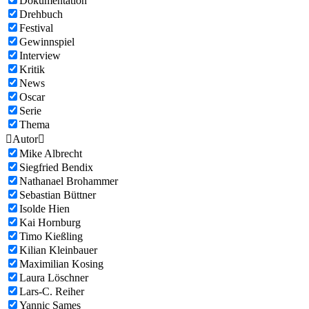
Dokumentation
Drehbuch
Festival
Gewinnspiel
Interview
Kritik
News
Oscar
Serie
Thema

Autor

Mike Albrecht
Siegfried Bendix
Nathanael Brohammer
Sebastian Büttner
Isolde Hien
Kai Hornburg
Timo Kießling
Kilian Kleinbauer
Maximilian Kosing
Laura Löschner
Lars-C. Reiher
Yannic Sames