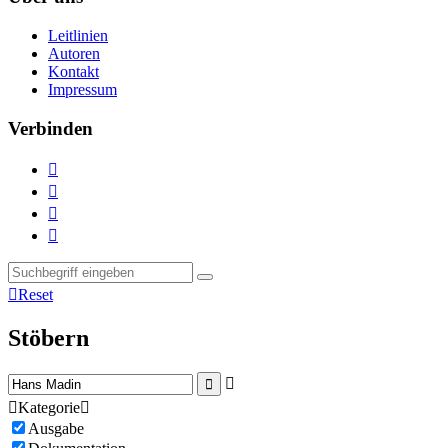
Leitlinien
Autoren
Kontakt
Impressum
Verbinden





Reset
Stöbern



Kategorie

Ausgabe