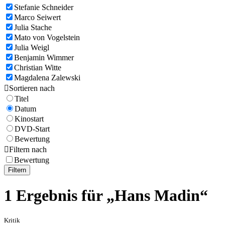
Stefanie Schneider
Marco Seiwert
Julia Stache
Mato von Vogelstein
Julia Weigl
Benjamin Wimmer
Christian Witte
Magdalena Zalewski

Sortieren nach
Titel
Datum
Kinostart
DVD-Start
Bewertung

Filtern nach
Bewertung
Filtern
1 Ergebnis für „Hans Madin“
Kritik