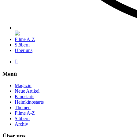
Filme A-Z
Stöbern
Über uns

Menü
Magazin
Neue Artikel
Kinostarts
Heimkinostarts
Themen
Filme A-Z
Stöbern
Archiv
Über uns