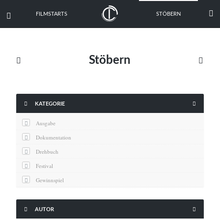

FILMSTARTS
STÖBERN

Stöbern





KATEGORIE
Ausgabe
Dokumentation
Drehbuch
Festival
Gewinnspiel
Interview
Kritik


AUTOR