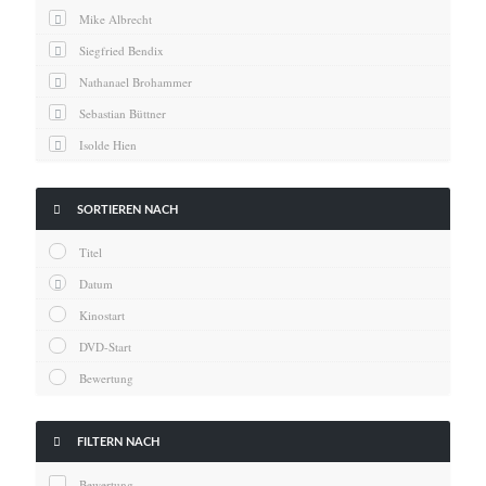
News
Mike Albrecht
Oscar
Siegfried Bendix
Serie
Nathanael Brohammer
Thema
Sebastian Büttner
Isolde Hien
Kai Hornburg
Timo Kießling

SORTIEREN NACH
Kilian Kleinbauer
Titel
Maximilian Kosing
Datum
Laura Löschner
Kinostart
Lars-C. Reiher
DVD-Start
Yannic Sames
Bewertung
Stefanie Schneider
Marco Seiwert

FILTERN NACH
Julia Stache
Bewertung