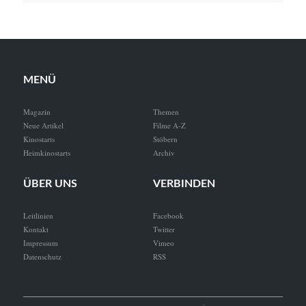
MENÜ
Magazin
Themen
Neue Artikel
Filme A-Z
Kinostarts
Stöbern
Heimkinostarts
Archiv
ÜBER UNS
VERBINDEN
Leitlinien
Facebook
Kontakt
Twitter
Impressum
Vimeo
Datenschutz
RSS