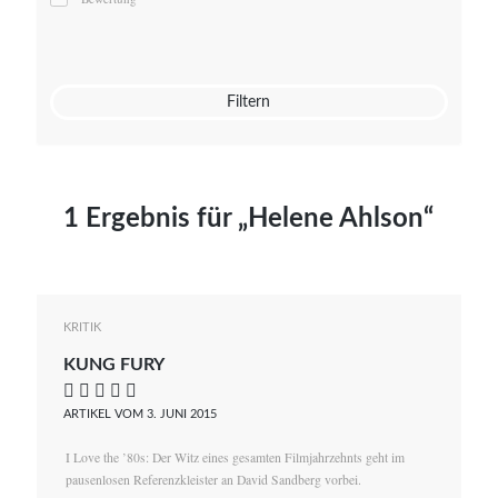
Mato von Vogelstein
Julia Weigl
Benjamin Wimmer
Christian Witte
Filtern
Magdalena Zalewski
1 Ergebnis für „Helene Ahlson“
KRITIK
KUNG FURY
    
ARTIKEL VOM 3. JUNI 2015
I Love the ’80s: Der Witz eines gesamten Filmjahrzehnts geht im
pausenlosen Referenzkleister an David Sandberg vorbei.