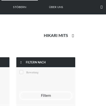

STÖBERN
ÜBER UNS


FILTERN NACH
Bewertung
Filtern