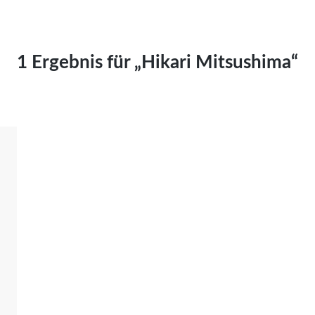
Kai Hornburg
Timo Kießling
Kilian Kleinbauer
1 Ergebnis für „Hikari Mitsushima“
Maximilian Kosing
Laura Löschner
Lars-C. Reiher
Yannic Sames
Stefanie Schneider
Marco Seiwert
Julia Stache
Mato von Vogelstein
Julia Weigl
Benjamin Wimmer
Christian Witte
Magdalena Zalewski