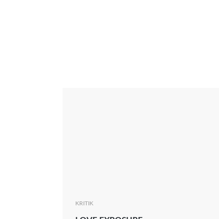
Interview
Kritik
News
Oscar
Serie
Thema
KRITIK