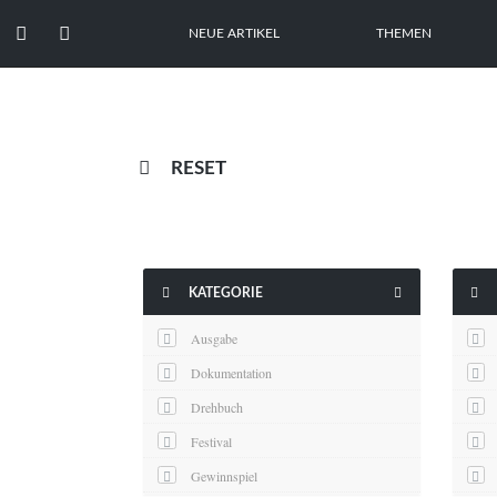


NEUE ARTIKEL
THEMEN

RESET



KATEGORIE
Ausgabe
Dokumentation
Drehbuch
Festival
Gewinnspiel