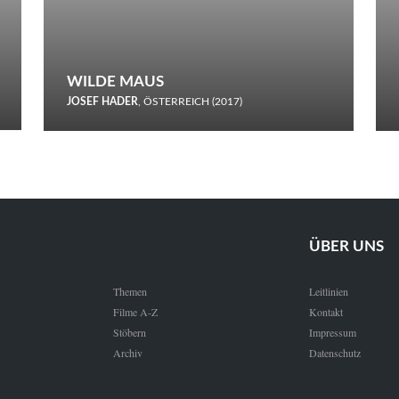
WILDE MAUS
JOSEF HADER
, ÖSTERREICH (2017)
Selbstmord durch gefrorenes Wasser: Josef Haders Debüt als
Regisseur ist ein harmloser Film über Kommunikation und
Schnee.
ÜBER UNS
Themen
Leitlinien
Filme A-Z
Kontakt
Stöbern
Impressum
Archiv
Datenschutz