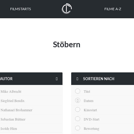
FILMSTARTS
FILME A-Z
Stöbern


AUTOR
SORTIEREN NACH
Mike Albrecht
Titel
Siegfried Bendix
Datum
Nathanael Brohammer
Kinostart
Sebastian Büttner
DVD-Start
Isolde Hien
Bewertung