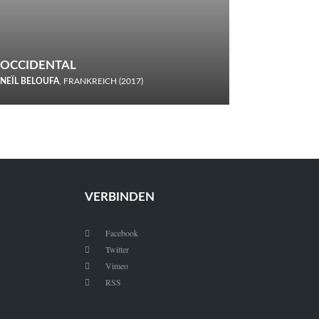
OCCIDENTAL
NEÏL BELOUFA
, FRANKREICH (2017)
Italiener trinken keine Cola! Neïl Beloufa verzettelt sich in
seinem chaotisch-absurden Kammerspiel-Debüt.
VERBINDEN
Facebook

Twitter

Vimeo

RSS
