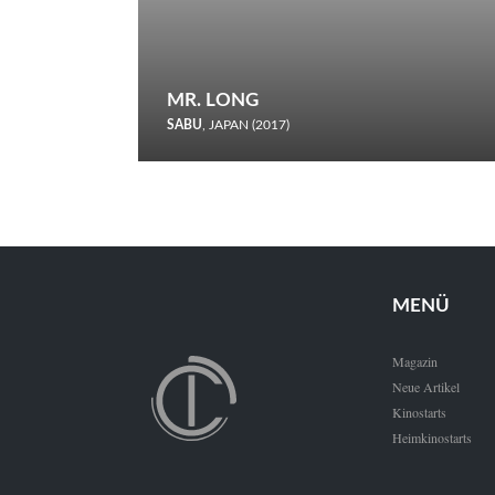
MR. LONG
SABU
, JAPAN (2017)
Zerbrochene Leben und einstürzende Neubauten: In seiner
neunten Berlinale-Teilnahme schickt Sabu Rindersuppen in
den Wettbewerb.
MENÜ
Magazin
Neue Artikel
Kinostarts
Heimkinostarts