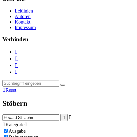
Leitlinien
Autoren
Kontakt
Impressum
Verbinden





Reset
Stöbern



Kategorie

Ausgabe