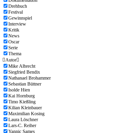
Dokumentation
Drehbuch
Festival
Gewinnspiel
Interview
Kritik
News
Oscar
Serie
Thema

Autor

Mike Albrecht
Siegfried Bendix
Nathanael Brohammer
Sebastian Büttner
Isolde Hien
Kai Hornburg
Timo Kießling
Kilian Kleinbauer
Maximilian Kosing
Laura Löschner
Lars-C. Reiher
Yannic Sames