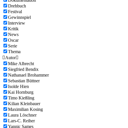
Dokumentation
Drehbuch
Festival
Gewinnspiel
Interview
Kritik
News
Oscar
Serie
Thema

Autor

Mike Albrecht
Siegfried Bendix
Nathanael Brohammer
Sebastian Büttner
Isolde Hien
Kai Hornburg
Timo Kießling
Kilian Kleinbauer
Maximilian Kosing
Laura Löschner
Lars-C. Reiher
Yannic Sames