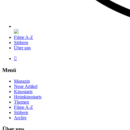
Filme A-Z
Stöbern
Über uns

Menü
Magazin
Neue Artikel
Kinostarts
Heimkinostarts
Themen
Filme A-Z
Stöbern
Archiv
Über uns