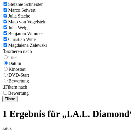
Stefanie Schneider
Marco Seiwert
Julia Stache
Mato von Vogelstein
Julia Weigl
Benjamin Wimmer
Christian Witte
Magdalena Zalewski

Sortieren nach
Titel
Datum
Kinostart
DVD-Start
Bewertung

Filtern nach
Bewertung
Filtern
1 Ergebnis für „I.A.L. Diamond
Kritik