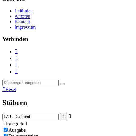
Leitlinien
Autoren
Kontakt
Impressum
Verbinden





Reset
Stöbern



Kategorie

Ausgabe