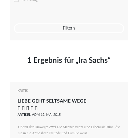
Mato von Vogelstein
Julia Weigl
Benjamin Wimmer
Christian Witte
Filtern
Magdalena Zalewski
1 Ergebnis für „Ira Sachs“
KRITIK
LIEBE GEHT SELTSAME WEGE
    
ARTIKEL VOM 19. MAI 2015
Choral der Umwege: Zwei alte Männer trennt eine Lebenssituation, die
sie in die Arme ihrer Freunde und Familie weist.