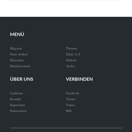
MENÜ
Magazin
Themen
Neue Artikel
Filme A-Z
Kinostarts
Stöbern
Heimkinostarts
Archiv
ÜBER UNS
VERBINDEN
Leitlinien
Facebook
Kontakt
Twitter
Impressum
Vimeo
Datenschutz
RSS