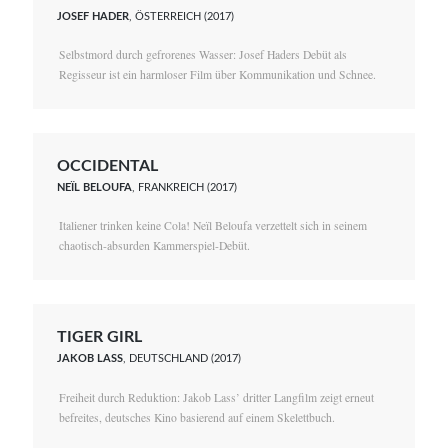
JOSEF HADER
, ÖSTERREICH (2017)
Selbstmord durch gefrorenes Wasser: Josef Haders Debüt als
Regisseur ist ein harmloser Film über Kommunikation und Schnee.
OCCIDENTAL
NEÏL BELOUFA
, FRANKREICH (2017)
Italiener trinken keine Cola! Neïl Beloufa verzettelt sich in seinem
chaotisch-absurden Kammerspiel-Debüt.
TIGER GIRL
JAKOB LASS
, DEUTSCHLAND (2017)
Freiheit durch Reduktion: Jakob Lass’ dritter Langfilm zeigt erneut
befreites, deutsches Kino basierend auf einem Skelettbuch.