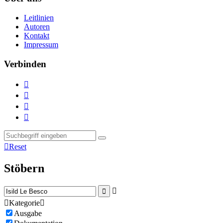
Leitlinien
Autoren
Kontakt
Impressum
Verbinden





Reset
Stöbern



Kategorie

Ausgabe