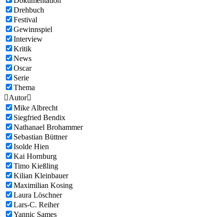
Dokumentation
Drehbuch
Festival
Gewinnspiel
Interview
Kritik
News
Oscar
Serie
Thema

Autor

Mike Albrecht
Siegfried Bendix
Nathanael Brohammer
Sebastian Büttner
Isolde Hien
Kai Hornburg
Timo Kießling
Kilian Kleinbauer
Maximilian Kosing
Laura Löschner
Lars-C. Reiher
Yannic Sames