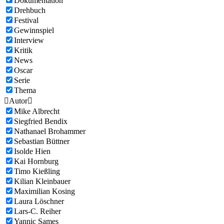
Dokumentation
Drehbuch
Festival
Gewinnspiel
Interview
Kritik
News
Oscar
Serie
Thema

Autor

Mike Albrecht
Siegfried Bendix
Nathanael Brohammer
Sebastian Büttner
Isolde Hien
Kai Hornburg
Timo Kießling
Kilian Kleinbauer
Maximilian Kosing
Laura Löschner
Lars-C. Reiher
Yannic Sames