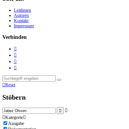
Leitlinien
Autoren
Kontakt
Impressum
Verbinden





Reset
Stöbern



Kategorie

Ausgabe