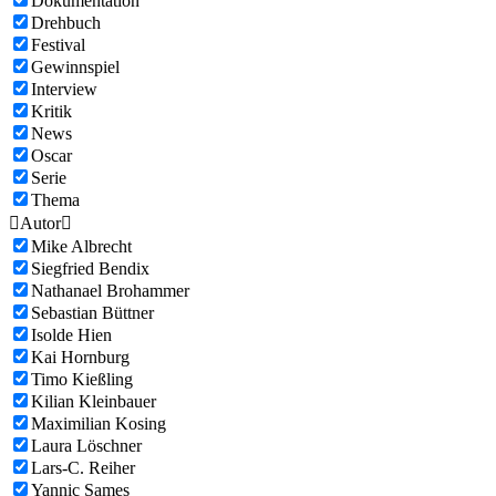
Dokumentation
Drehbuch
Festival
Gewinnspiel
Interview
Kritik
News
Oscar
Serie
Thema

Autor

Mike Albrecht
Siegfried Bendix
Nathanael Brohammer
Sebastian Büttner
Isolde Hien
Kai Hornburg
Timo Kießling
Kilian Kleinbauer
Maximilian Kosing
Laura Löschner
Lars-C. Reiher
Yannic Sames