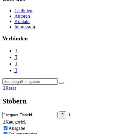
Leitlinien
Autoren
Kontakt
Impressum
Verbinden





Reset
Stöbern



Kategorie

Ausgabe