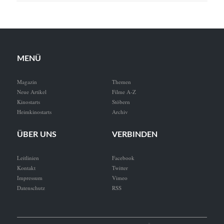
MENÜ
Magazin
Themen
Neue Artikel
Filme A-Z
Kinostarts
Stöbern
Heimkinostarts
Archiv
ÜBER UNS
VERBINDEN
Leitlinien
Facebook
Kontakt
Twitter
Impressum
Vimeo
Datenschutz
RSS