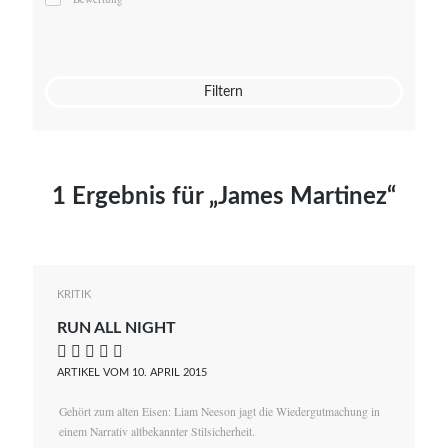
Mato von Vogelstein
Julia Weigl
Benjamin Wimmer
Christian Witte
Filtern
Magdalena Zalewski
1 Ergebnis für „James Martinez“
KRITIK
RUN ALL NIGHT
    
ARTIKEL VOM 10. APRIL 2015
Gehört zum alten Eisen: Liam Neeson jagt die Wiedergutmachung in
einem Narrativ altbekannter Stilsicherheit.