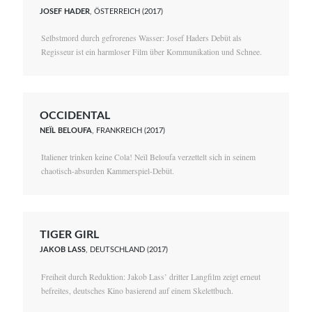
JOSEF HADER
, ÖSTERREICH (2017)
Selbstmord durch gefrorenes Wasser: Josef Haders Debüt als
Regisseur ist ein harmloser Film über Kommunikation und Schnee.
OCCIDENTAL
NEÏL BELOUFA
, FRANKREICH (2017)
Italiener trinken keine Cola! Neïl Beloufa verzettelt sich in seinem
chaotisch-absurden Kammerspiel-Debüt.
TIGER GIRL
JAKOB LASS
, DEUTSCHLAND (2017)
Freiheit durch Reduktion: Jakob Lass’ dritter Langfilm zeigt erneut
befreites, deutsches Kino basierend auf einem Skelettbuch.