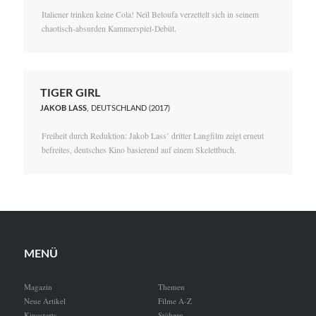
Italiener trinken keine Cola! Neïl Beloufa verzettelt sich in seinem
chaotisch-absurden Kammerspiel-Debüt.
TIGER GIRL
JAKOB LASS
, DEUTSCHLAND (2017)
Freiheit durch Reduktion: Jakob Lass’ dritter Langfilm zeigt erneut
befreites, deutsches Kino basierend auf einem Skelettbuch.
MENÜ
Magazin
Themen
Neue Artikel
Filme A-Z
Kinostarts
Stöbern