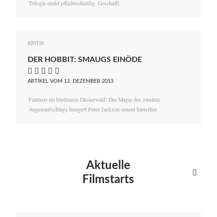
Trilogie endet pflichtschuldig. Geschafft.
KRITIK
DER HOBBIT: SMAUGS EINÖDE
    
ARTIKEL VOM 13. DEZEMBER 2013
Fantasie im blutleeren Düsterwald: Der Magie des zweiten
Augenaufschlags hungert Peter Jackson erneut hinterher.
Aktuelle


Filmstarts