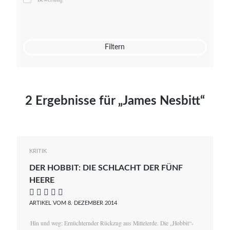
Mato von Vogelstein
Julia Weigl
Benjamin Wimmer
Christian Witte
Filtern
Magdalena Zalewski
2 Ergebnisse für „James Nesbitt“
KRITIK
DER HOBBIT: DIE SCHLACHT DER FÜNF
HEERE
    
ARTIKEL VOM 8. DEZEMBER 2014
Hin und weg: Ernüchternder Rückzug aus Mittelerde. Die „Hobbit“-