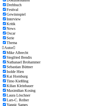
Dokumentation
Drehbuch
Festival
Gewinnspiel
Interview
Kritik
News
Oscar
Serie
Thema

Autor

Mike Albrecht
Siegfried Bendix
Nathanael Brohammer
Sebastian Büttner
Isolde Hien
Kai Hornburg
Timo Kießling
Kilian Kleinbauer
Maximilian Kosing
Laura Löschner
Lars-C. Reiher
Yannic Sames