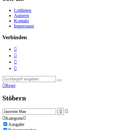
Leitlinien
Autoren
Kontakt
Impressum
Verbinden





Reset
Stöbern



Kategorie

Ausgabe