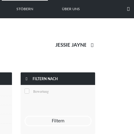

STÖBERN
ÜBER UNS


FILTERN NACH
Bewertung
Filtern