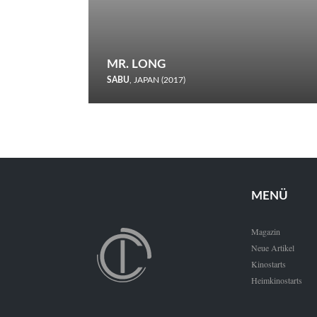
MR. LONG
SABU
, JAPAN (2017)
Zerbrochene Leben und einstürzende Neubauten: In seiner
neunten Berlinale-Teilnahme schickt Sabu Rindersuppen in
den Wettbewerb.
MENÜ
Magazin
Neue Artikel
Kinostarts
Heimkinostarts