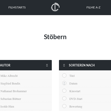
FILMSTARTS
FILME A-Z
Stöbern


AUTOR
SORTIEREN NACH
Mike Albrecht
Titel
Siegfried Bendix
Datum
Nathanael Brohammer
Kinostart
Sebastian Büttner
DVD-Start
Isolde Hien
Bewertung