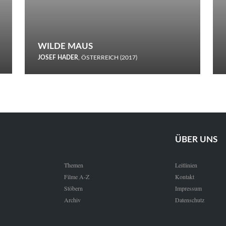
WILDE MAUS
JOSEF HADER
, ÖSTERREICH (2017)
Selbstmord durch gefrorenes Wasser: Josef Haders Debüt als
Regisseur ist ein harmloser Film über Kommunikation und
Schnee.
ÜBER UNS
Themen
Leitlinien
Filme A-Z
Kontakt
Stöbern
Impressum
Archiv
Datenschutz