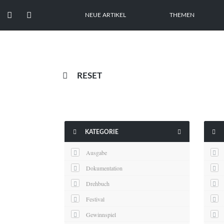


NEUE ARTIKEL
THEMEN

RESET



KATEGORIE
Ausgabe
Dokumentation
Drehbuch
Festival
Gewinnspiel