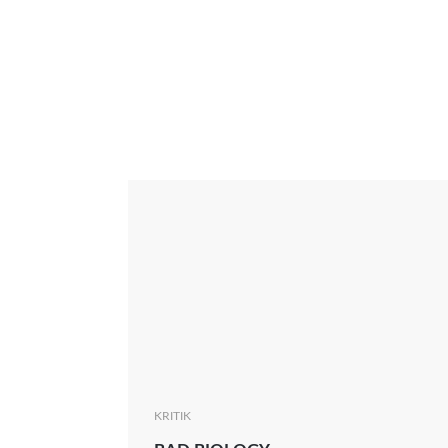
Interview
Kritik
News
Oscar
Serie
Thema
KRITIK