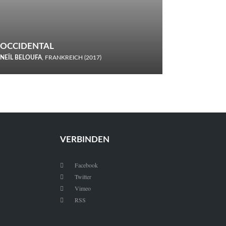
OCCIDENTAL
NEÏL BELOUFA
, FRANKREICH (2017)
Italiener trinken keine Cola! Neïl Beloufa verzettelt sich in
seinem chaotisch-absurden Kammerspiel-Debüt.
VERBINDEN
Facebook

Twitter

Vimeo

RSS
