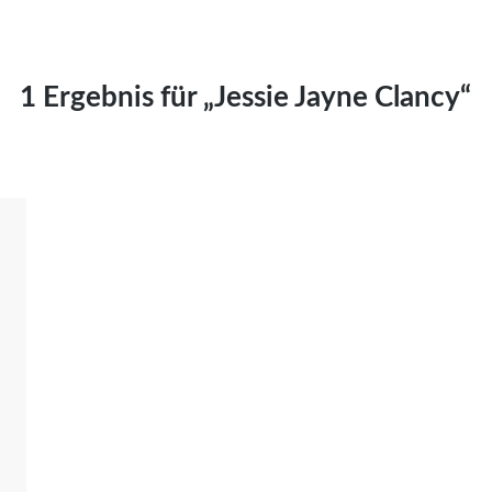
Kai Hornburg
Timo Kießling
Kilian Kleinbauer
1 Ergebnis für „Jessie Jayne Clancy“
Maximilian Kosing
Laura Löschner
Lars-C. Reiher
Yannic Sames
Stefanie Schneider
Marco Seiwert
Julia Stache
Mato von Vogelstein
Julia Weigl
Benjamin Wimmer
Christian Witte
Magdalena Zalewski