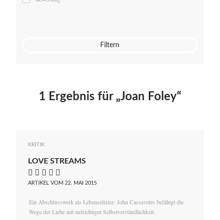
Mato von Vogelstein
Julia Weigl
Benjamin Wimmer
Christian Witte
Filtern
Magdalena Zalewski
1 Ergebnis für „Joan Foley“
KRITIK
LOVE STREAMS
    
ARTIKEL VOM 22. MAI 2015
Ein Abschlusswerk als Lebenselixier: John Cassavetes befähigt die
Wege der Liebe mit aufrichtiger Selbstverständlichkeit.