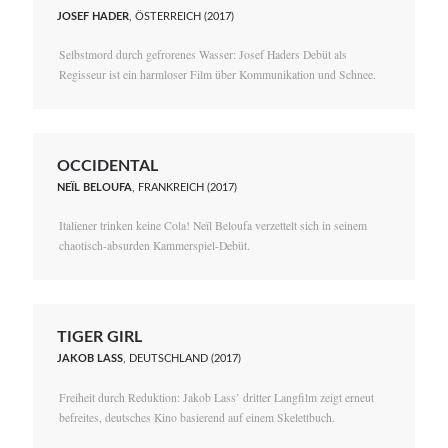
JOSEF HADER
, ÖSTERREICH (2017)
Selbstmord durch gefrorenes Wasser: Josef Haders Debüt als
Regisseur ist ein harmloser Film über Kommunikation und Schnee.
OCCIDENTAL
NEÏL BELOUFA
, FRANKREICH (2017)
Italiener trinken keine Cola! Neïl Beloufa verzettelt sich in seinem
chaotisch-absurden Kammerspiel-Debüt.
TIGER GIRL
JAKOB LASS
, DEUTSCHLAND (2017)
Freiheit durch Reduktion: Jakob Lass’ dritter Langfilm zeigt erneut
befreites, deutsches Kino basierend auf einem Skelettbuch.