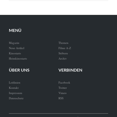
MENÜ
Magazin
Themen
Neue Artikel
Filme A-Z
Kinostarts
Stöbern
Heimkinostarts
Archiv
ÜBER UNS
VERBINDEN
Leitlinien
Facebook
Kontakt
Twitter
Impressum
Vimeo
Datenschutz
RSS