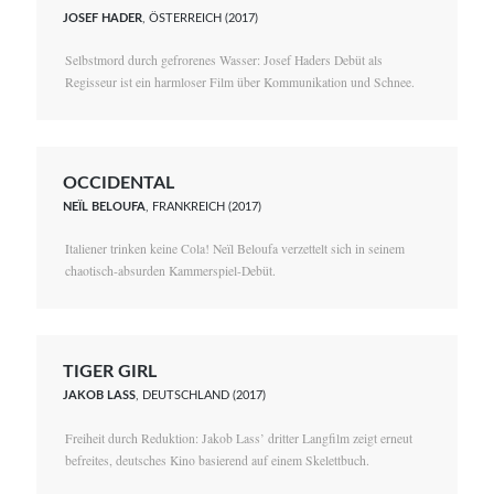
JOSEF HADER
, ÖSTERREICH (2017)
Selbstmord durch gefrorenes Wasser: Josef Haders Debüt als
Regisseur ist ein harmloser Film über Kommunikation und Schnee.
OCCIDENTAL
NEÏL BELOUFA
, FRANKREICH (2017)
Italiener trinken keine Cola! Neïl Beloufa verzettelt sich in seinem
chaotisch-absurden Kammerspiel-Debüt.
TIGER GIRL
JAKOB LASS
, DEUTSCHLAND (2017)
Freiheit durch Reduktion: Jakob Lass’ dritter Langfilm zeigt erneut
befreites, deutsches Kino basierend auf einem Skelettbuch.