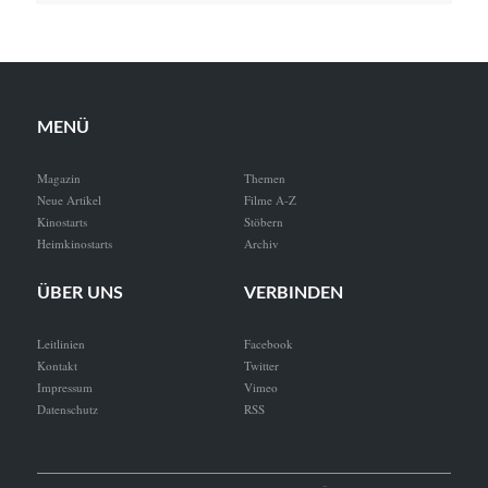
MENÜ
Magazin
Themen
Neue Artikel
Filme A-Z
Kinostarts
Stöbern
Heimkinostarts
Archiv
ÜBER UNS
VERBINDEN
Leitlinien
Facebook
Kontakt
Twitter
Impressum
Vimeo
Datenschutz
RSS