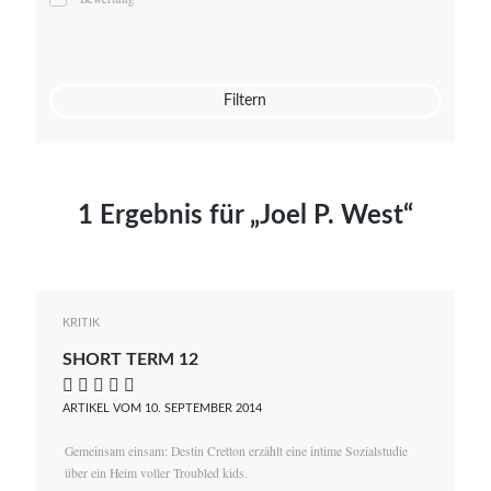
Mato von Vogelstein
Julia Weigl
Benjamin Wimmer
Christian Witte
Filtern
Magdalena Zalewski
1 Ergebnis für „Joel P. West“
KRITIK
SHORT TERM 12
    
ARTIKEL VOM 10. SEPTEMBER 2014
Gemeinsam einsam: Destin Cretton erzählt eine intime Sozialstudie
über ein Heim voller Troubled kids.