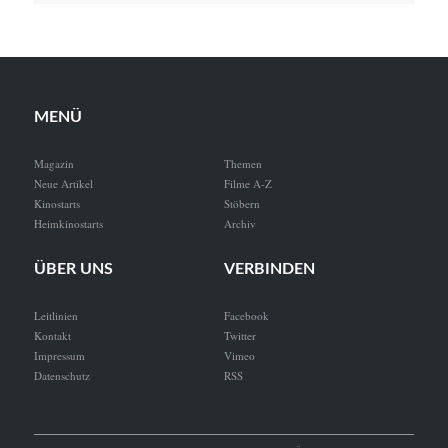
MENÜ
Magazin
Themen
Neue Artikel
Filme A-Z
Kinostarts
Stöbern
Heimkinostarts
Archiv
ÜBER UNS
VERBINDEN
Leitlinien
Facebook
Kontakt
Twitter
Impressum
Vimeo
Datenschutz
RSS