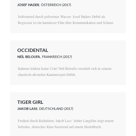
JOSEF HADER
, ÖSTERREICH (2017)
Selbstmord durch gefrorenes Wasser: Josef Haders Debüt als
Regisseur ist ein harmloser Film über Kommunikation und Schnee.
OCCIDENTAL
NEÏL BELOUFA
, FRANKREICH (2017)
Italiener trinken keine Cola! Neïl Beloufa verzettelt sich in seinem
chaotisch-absurden Kammerspiel-Debüt.
TIGER GIRL
JAKOB LASS
, DEUTSCHLAND (2017)
Freiheit durch Reduktion: Jakob Lass’ dritter Langfilm zeigt erneut
befreites, deutsches Kino basierend auf einem Skelettbuch.