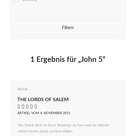
Mato von Vogelstein
Julia Weigl
Benjamin Wimmer
Christian Witte
Filtern
Magdalena Zalewski
1 Ergebnis für „John 5“
KRITIK
THE LORDS OF SALEM
    
ARTIKEL VOM 4. NOVEMBER 2013
Des Teufels Brut: In dieser Hommage an Farce und das Okkulte
reiben Priester gleich synchron Dildos.