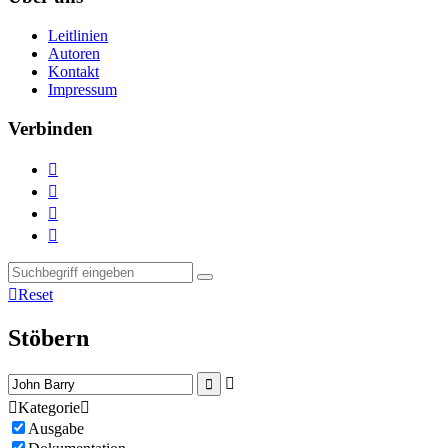
Leitlinien
Autoren
Kontakt
Impressum
Verbinden





Reset
Stöbern



Kategorie

Ausgabe