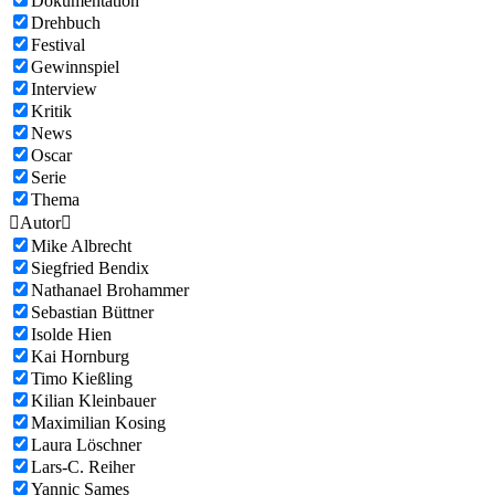
Dokumentation
Drehbuch
Festival
Gewinnspiel
Interview
Kritik
News
Oscar
Serie
Thema

Autor

Mike Albrecht
Siegfried Bendix
Nathanael Brohammer
Sebastian Büttner
Isolde Hien
Kai Hornburg
Timo Kießling
Kilian Kleinbauer
Maximilian Kosing
Laura Löschner
Lars-C. Reiher
Yannic Sames