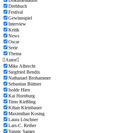
Dokumentation
Drehbuch
Festival
Gewinnspiel
Interview
Kritik
News
Oscar
Serie
Thema

Autor

Mike Albrecht
Siegfried Bendix
Nathanael Brohammer
Sebastian Büttner
Isolde Hien
Kai Hornburg
Timo Kießling
Kilian Kleinbauer
Maximilian Kosing
Laura Löschner
Lars-C. Reiher
Yannic Sames