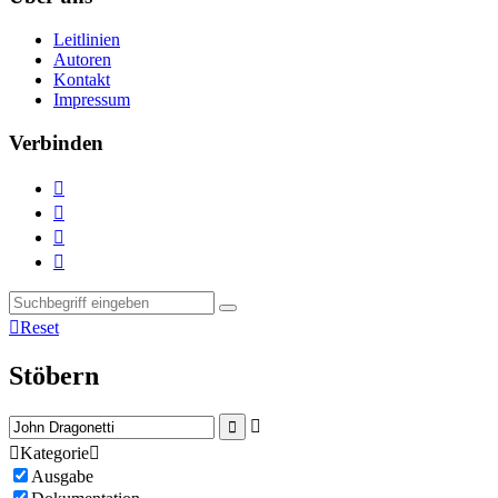
Leitlinien
Autoren
Kontakt
Impressum
Verbinden





Reset
Stöbern



Kategorie

Ausgabe