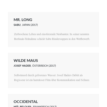
MR. LONG
SABU
, JAPAN (2017)
Zerbrochene Leben und einstürzende Neubauten: In seiner neunten
Berlinale-Teilnahme schickt Sabu Rindersuppen in den Wettbewerb.
WILDE MAUS
JOSEF HADER
, ÖSTERREICH (2017)
Selbstmord durch gefrorenes Wasser: Josef Haders Debüt als
Regisseur ist ein harmloser Film über Kommunikation und Schnee.
OCCIDENTAL
NEÏL BELOUFA
, FRANKREICH (2017)