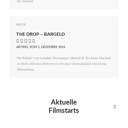
der Zukunft.
KRITIK
THE DROP – BARGELD
    
ARTIKEL VOM 2. DEZEMBER 2014
Die Ballade vom eiskalten Tresenengel: Michaël R. Roskams Einstand
im Haifischbecken Hollywood zwischen Genrestandard und leisem
Milieudrama.
Aktuelle


Filmstarts