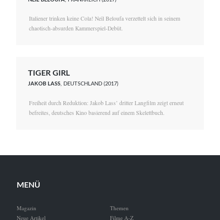
Italiener trinken keine Cola! Neïl Beloufa verzettelt sich in seinem
chaotisch-absurden Kammerspiel-Debüt.
TIGER GIRL
JAKOB LASS
, DEUTSCHLAND (2017)
Freiheit durch Reduktion: Jakob Lass’ dritter Langfilm zeigt erneut
befreites, deutsches Kino basierend auf einem Skelettbuch.
MENÜ
Magazin
Themen
Neue Artikel
Filme A-Z