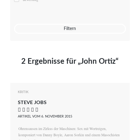
Mato von Vogelstein
Julia Weigl
Benjamin Wimmer
Christian Witte
Filtern
Magdalena Zalewski
2 Ergebnisse für „John Ortiz“
KRITIK
STEVE JOBS
    
ARTIKEL VOM 6. NOVEMBER 2015
Ohrensausen im Zirkus der Maschinen: Sex mit Wortreigen,
komponiert von Danny Boyle, Aaron Sorkin und einem Masochisten