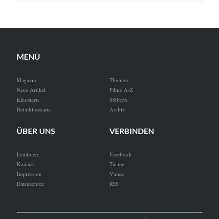
MENÜ
Magazin
Themen
Neue Artikel
Filme A-Z
Kinostarts
Stöbern
Heimkinostarts
Archiv
ÜBER UNS
VERBINDEN
Leitlinien
Facebook
Kontakt
Twitter
Impressum
Vimeo
Datenschutz
RSS