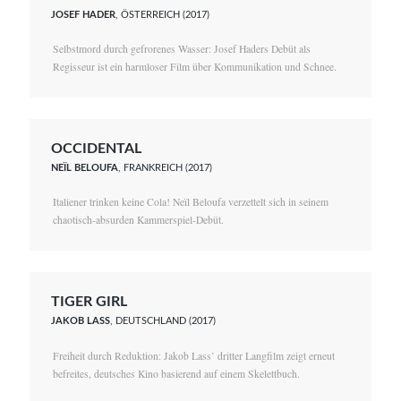
JOSEF HADER
, ÖSTERREICH (2017)
Selbstmord durch gefrorenes Wasser: Josef Haders Debüt als
Regisseur ist ein harmloser Film über Kommunikation und Schnee.
OCCIDENTAL
NEÏL BELOUFA
, FRANKREICH (2017)
Italiener trinken keine Cola! Neïl Beloufa verzettelt sich in seinem
chaotisch-absurden Kammerspiel-Debüt.
TIGER GIRL
JAKOB LASS
, DEUTSCHLAND (2017)
Freiheit durch Reduktion: Jakob Lass’ dritter Langfilm zeigt erneut
befreites, deutsches Kino basierend auf einem Skelettbuch.