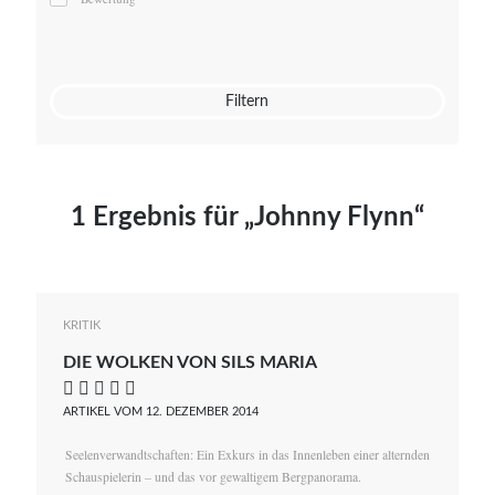
Mato von Vogelstein
Julia Weigl
Benjamin Wimmer
Christian Witte
Filtern
Magdalena Zalewski
1 Ergebnis für „Johnny Flynn“
KRITIK
DIE WOLKEN VON SILS MARIA
    
ARTIKEL VOM 12. DEZEMBER 2014
Seelenverwandtschaften: Ein Exkurs in das Innenleben einer alternden
Schauspielerin – und das vor gewaltigem Bergpanorama.